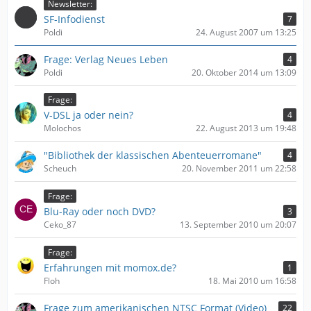
Newsletter:
SF-Infodienst
7
Poldi
24. August 2007 um 13:25
Frage: Verlag Neues Leben
4
Poldi
20. Oktober 2014 um 13:09
Frage:
V-DSL ja oder nein?
4
Molochos
22. August 2013 um 19:48
"Bibliothek der klassischen Abenteuerromane"
4
Scheuch
20. November 2011 um 22:58
Frage:
Blu-Ray oder noch DVD?
3
Ceko_87
13. September 2010 um 20:07
Frage:
Erfahrungen mit momox.de?
1
Floh
18. Mai 2010 um 16:58
Frage zum amerikanischen NTSC Format (Video)
22