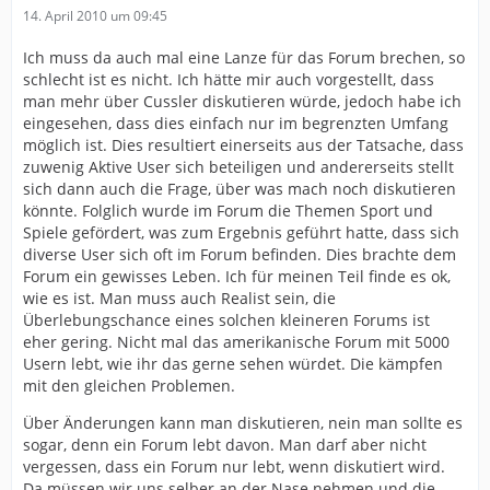
14. April 2010 um 09:45
Ich muss da auch mal eine Lanze für das Forum brechen, so
schlecht ist es nicht. Ich hätte mir auch vorgestellt, dass
man mehr über Cussler diskutieren würde, jedoch habe ich
eingesehen, dass dies einfach nur im begrenzten Umfang
möglich ist. Dies resultiert einerseits aus der Tatsache, dass
zuwenig Aktive User sich beteiligen und andererseits stellt
sich dann auch die Frage, über was mach noch diskutieren
könnte. Folglich wurde im Forum die Themen Sport und
Spiele gefördert, was zum Ergebnis geführt hatte, dass sich
diverse User sich oft im Forum befinden. Dies brachte dem
Forum ein gewisses Leben. Ich für meinen Teil finde es ok,
wie es ist. Man muss auch Realist sein, die
Überlebungschance eines solchen kleineren Forums ist
eher gering. Nicht mal das amerikanische Forum mit 5000
Usern lebt, wie ihr das gerne sehen würdet. Die kämpfen
mit den gleichen Problemen.
Über Änderungen kann man diskutieren, nein man sollte es
sogar, denn ein Forum lebt davon. Man darf aber nicht
vergessen, dass ein Forum nur lebt, wenn diskutiert wird.
Da müssen wir uns selber an der Nase nehmen und die