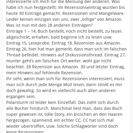
interessierte ich mich für die Meinung der anderen. Was
habe ich nun festgestellt: Im Rezensionseintrag wurden bis
heute 30 Einträge gemacht. Rezensionen sind Mangelware.
Leider keinen einzigen von uns, zwei „billige“ von Amazon.
Was ist nun mit den 28 anderen Einträgen?
Einträge 1 – 14, Buch bestellt, noch nicht bestellt, zu teuer,
abgeschickt, erhalten, bald beginne ich zu lesen usw.
Eintrag 15, Leseprobe. Eintrag 18, Rezension aus Amazon.
Eintrag 26, hier hat man gemerkt, dass man sich im falschen
Thread befindet. Hinweis auf Diskussionsthread. Eintrag 27,
munter geht’s am falschen Ort weiter, wohl gar nicht
beachtet. 28 Rezension aus Amazon. 30 und letzter Eintrag,
mein Hinweis auf fehlende Rezension.
Ihr seht, wenn man sich für Rezensionen interessiert, muss
man sich durch jede Menge Müll lesen, dann stinkt es mir
doch gewaltig. So wird es vielleicht auch allen anderen
ergangen sein.
Polarsturm ist leider kein Einzelfall. Das zieht sich durch
alle Bücher hindurch. Manchmal liest man, dass das Buch
super gewesen ist, tolle Story, ein bisschen an den Haaren
hergezogen, spannend, ein echter CC, CC hat sich mal
wieder übertroffen, usw. Solche Schlagwörter sind doch
keine Rezensionen.