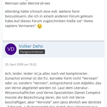
Wernian oder Wernié (é=ee)
Allerding hätte ichnoch eine evtl. weitere form
beizusteuern, die ich in einem anderen Forum gelesen
habe.Auf dieses Forum zugeschintten hieße sie" Homo
sapiens Vernianes"
Volker Dehs
Fortgeschrittener
20. April 2008 um 18:32
Ach, leider, leider ist ja alles noch viel komplizierter.
Zunächst einmal ist die frz. korrekte Form nicht "Vernean"
oder so, sondern "Vernien", entsprechend zum Adjektiv, das
von Verne abgeleitet worden ist. Laut dem Literatur-
Wissenschaftlicher und Verne-Spezialisten Daniel Compère
müsste die Bezeichnung derer, die sich mit Verne
beschäftigen, aber "Verniste" sein (also ähnlich wie dentiste
- Zahnarzt...). Er begründet das damit, dass "Vernien" nur