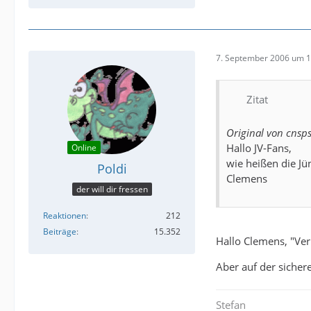
7. September 2006 um 1
Zitat
Original von cnsp
Hallo JV-Fans,
Online
wie heißen die Jüng
Poldi
Clemens
der will dir fressen
Reaktionen
212
Beiträge
15.352
Hallo Clemens, "Vern
Aber auf der sichere
Stefan