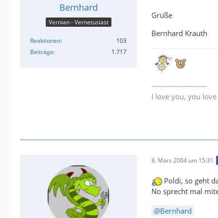
Bernhard
Grüße
Vernian - Vernetusiast
Bernhard Krauth
Reaktionen
103
Beiträge
1.717
-----------------------
I love you, you lov
8. März 2004 um 15:31
Poldi, so geht d
No sprecht mal mit
Bernhard