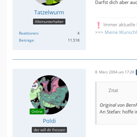
Darfst dich aber au
Tatzelwurm
Alleinunterhalter
Immer aktuelle
>>>
Meine Wunschl
Reaktionen
4
Beiträge
11.518
8. März 2004 um 17:28
Zitat
Original von Bern
An Stefan: hoffe
Online
Poldi
der will dir fressen