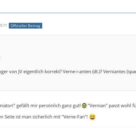
5:11
Offizieller Beitrag
s
er von JV eigentlich korrekt? Verne-i-anten (dt.)? Verniantes (span.)?
iatori" gefällt mir persönlich ganz gut!
"Vernian" passt wohl fü
n Seite ist man sicherlich mit "Verne-Fan"!