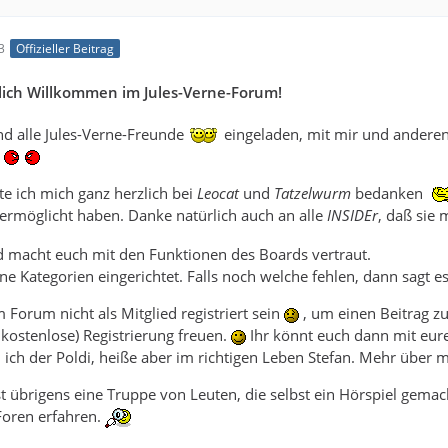
3
Offizieller Beitrag
lich Willkommen im Jules-Verne-Forum!
nd alle Jules-Verne-Freunde
eingeladen, mit mir und anderen 
.
e ich mich ganz herzlich bei
Leocat
und
Tatzelwurm
bedanken
ermöglicht haben. Danke natürlich auch an alle
INSIDEr
, daß sie 
 macht euch mit den Funktionen des Boards vertraut.
ne Kategorien eingerichtet. Falls noch welche fehlen, dann sagt es
Forum nicht als Mitglied registriert sein
, um einen Beitrag zu
 kostenlose) Registrierung freuen.
Ihr könnt euch dann mit eu
n ich der Poldi, heiße aber im richtigen Leben Stefan. Mehr über m
t übrigens eine Truppe von Leuten, die selbst ein Hörspiel gemach
Foren erfahren.