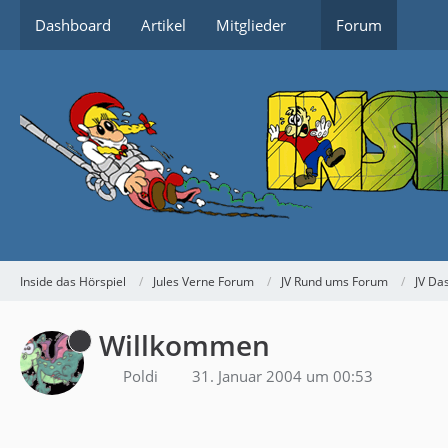
Dashboard
Artikel
Mitglieder
Forum
Inside das Hörspiel
Jules Verne Forum
JV Rund ums Forum
JV Da
Willkommen
Poldi
31. Januar 2004 um 00:53