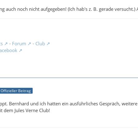
ng auch noch nicht aufgegeben! (Ich hab's z. B. gerade versucht.) 
cs
-
Forum
-
Club
acebook
Offizieller Beitrag
appt. Bernhard und ich hatten ein ausführliches Gespräch, weiter
 dem Jules Verne Club!