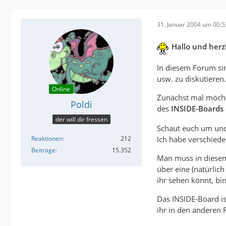
31. Januar 2004 um 00:5
Hallo und herz
In diesem Forum si
usw. zu diskutieren
Online
Zunächst mal möcht
Poldi
des
INSIDE-Boards
der will dir fressen
Schaut euch um und
Reaktionen
212
Ich habe verschiede
Beiträge
15.352
Man muss in diesem 
über eine (natürlich
ihr sehen könnt, bi
Das INSIDE-Board is
ihr in den anderen 