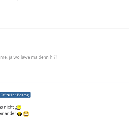
e me, ja wo lawe ma denn hi??
Offizieller Beitrag
as nicht
einander