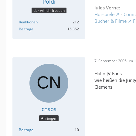
Poldi
Jules Verne:
der will dir fressen
Hörspiele
-
Comi
Bücher & Filme
F
Reaktionen
212
Beiträge
15.352
7. September 2006 um 1
Hallo JV-Fans,
wie heißen die Jünger
Clemens
cnsps
Anfänger
Beiträge
10