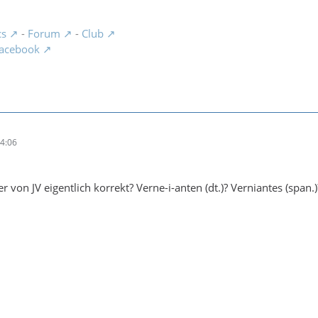
cs
-
Forum
-
Club
acebook
4:06
 von JV eigentlich korrekt? Verne-i-anten (dt.)? Verniantes (span.)? Ve