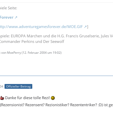
ele Seite:
Forever
ttp://www.adventuregamesforever.de/MOE.GIF
]
piele: EUROPA Märchen und die H.G. Francis Gruselserie, Jules V
 Commander Perkins und Der Seewolf
zt von MoePerry (
12. Februar 2004 um 19:02
)
:04
Offizieller Beitrag
Danke für diese tolle Rezi!
(Rezensionist? Rezensent? Rezionistiker? Rezententriker? :D) ist g