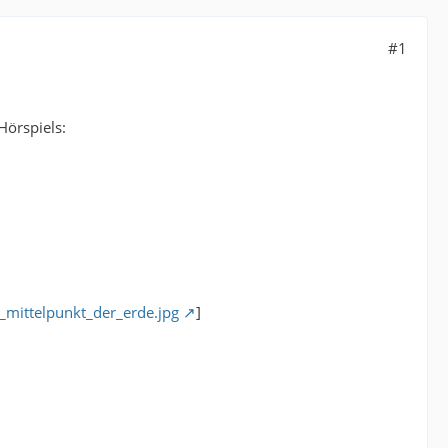
#1
Hörspiels:
_mittelpunkt_der_erde.jpg
]