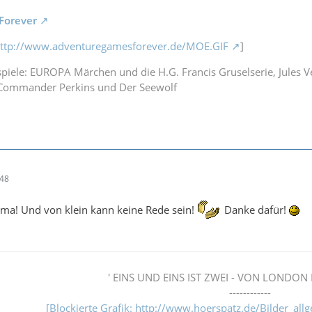
Forever
ttp://www.adventuregamesforever.de/MOE.GIF
]
piele: EUROPA Märchen und die H.G. Francis Gruselserie, Jules V
 Commander Perkins und Der Seewolf
:48
rima! Und von klein kann keine Rede sein!
Danke dafür!
' EINS UND EINS IST ZWEI - VON LONDON 
------------
[Blockierte Grafik: http://www.hoerspatz.de/Bilder_all