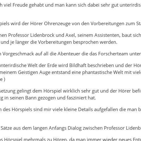
 viel Freude gehabt und man kann sich dabei sehr gut unterirdi
piels wird der Hörer Ohrenzeuge von den Vorbereitungen zum Sta
hen Professor Lidenbrock und Axel, seinem Assistenten, baut sich
 und je länger die Vorbereitungen besprochen werden.
n Vorgeschmack auf all die Abenteuer die das Forscherteam unter
unterirdische Welt der Erde wird Bildhaft beschrieben und der Hö
 meinem Geistigen Auge entstand eine phantastische Welt mit vi
e )
etzung gelingt dem Hörspiel wirklich sehr gut und der Hörer befin
ig in seinen Bann gezogen und fasziniert hat.
des Hörspiels sind mir viele kleine Details aufgefallen die man 
 Sätze aus dem langen Anfangs Dialog zwischen Professor Lidenb
 das Hörspiel mehrmals zu Hören, da man immer wieder neues Ent