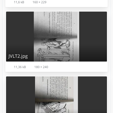
11,6 kB
160 × 229
JVLT2.jpg
11,36 kB
180 × 240