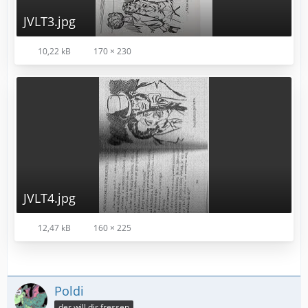
JVLT3.jpg
10,22 kB
170 × 230
JVLT4.jpg
12,47 kB
160 × 225
Poldi
der will dir fressen