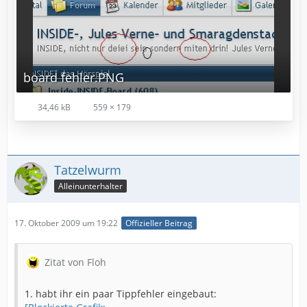
board fehler.PNG
34,46 kB
559 × 179
Tatzelwurm
Alleinunterhalter
17. Oktober 2009 um 19:22
Offizieller Beitrag
Zitat von Floh
1. habt ihr ein paar Tippfehler eingebaut: