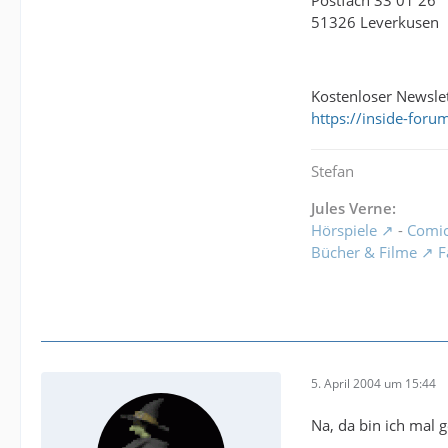
Postfach 33 01 26
51326 Leverkusen
Kostenloser Newslet
https://inside-for
Stefan
Jules Verne:
Hörspiele
-
Comi
Bücher & Filme
F
5. April 2004 um 15:44
Na, da bin ich mal 