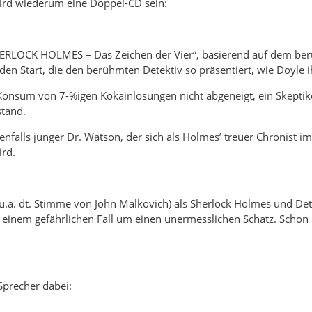
ird wiederum eine Doppel-CD sein:
HERLOCK HOLMES – Das Zeichen der Vier“, basierend auf dem ber
den Start, die den berühmten Detektiv so präsentiert, wie Doyle i
Konsum von 7-%igen Kokainlösungen nicht abgeneigt, ein Skeptik
stand.
enfalls junger Dr. Watson, der sich als Holmes’ treuer Chronist i
ird.
u.a. dt. Stimme von John Malkovich) als Sherlock Holmes und Detl
 einem gefährlichen Fall um einen unermesslichen Schatz. Schon ba
Sprecher dabei: