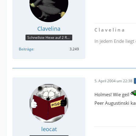
Clavelina
C l a v e l i n a
Schnellste Hexe auf 2 Rädern
In jedem Ende liegt
Beiträge
3.249
5. April 2004 um 22:38
Holmes! Wie geil
Peer Augustinski ka
leocat