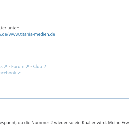
ter unter:
um.de/www.titania-medien.de
cs
-
Forum
-
Club
acebook
gespannt, ob die Nummer 2 wieder so ein Knaller wird. Meine Er