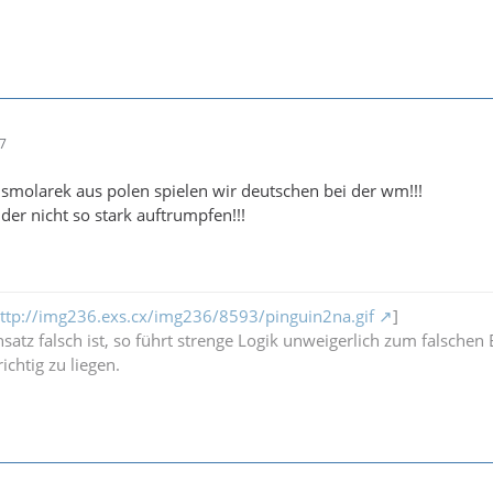
57
 smolarek aus polen spielen wir deutschen bei der wm!!!
der nicht so stark auftrumpfen!!!
ttp://img236.exs.cx/img236/8593/pinguin2na.gif
]
atz falsch ist, so führt strenge Logik unweigerlich zum falschen 
ichtig zu liegen.