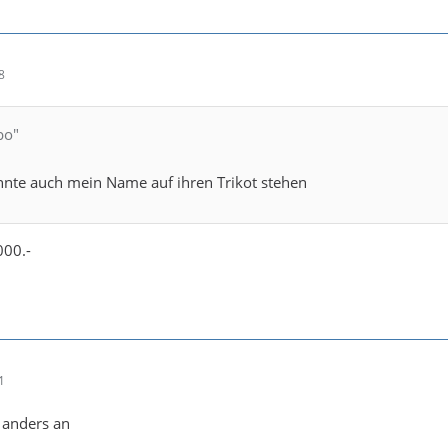
8
bo"
nnte auch mein Name auf ihren Trikot stehen
000.-
1
 anders an