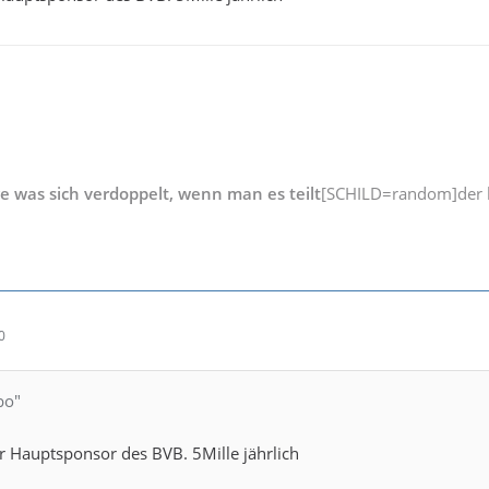
ge was sich verdoppelt, wenn man es teilt
[SCHILD=random]der b
0
bo"
r Hauptsponsor des BVB. 5Mille jährlich