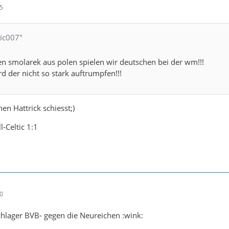
25
nic007"
en smolarek aus polen spielen wir deutschen bei der wm!!!
rd der nicht so stark auftrumpfen!!!
nen Hattrick schiesst;)
-Celtic 1:1
40
hlager BVB- gegen die Neureichen :wink: