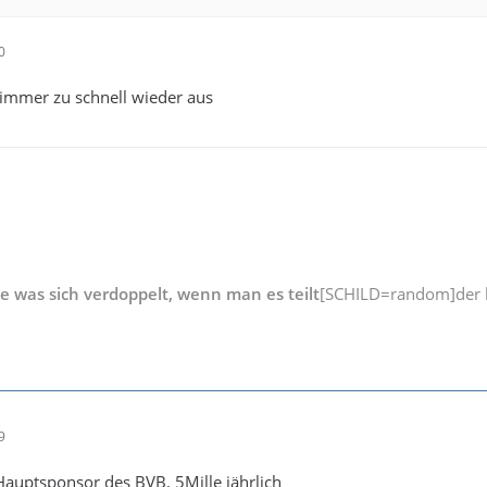
0
 immer zu schnell wieder aus
ge was sich verdoppelt, wenn man es teilt
[SCHILD=random]der b
9
auptsponsor des BVB. 5Mille jährlich