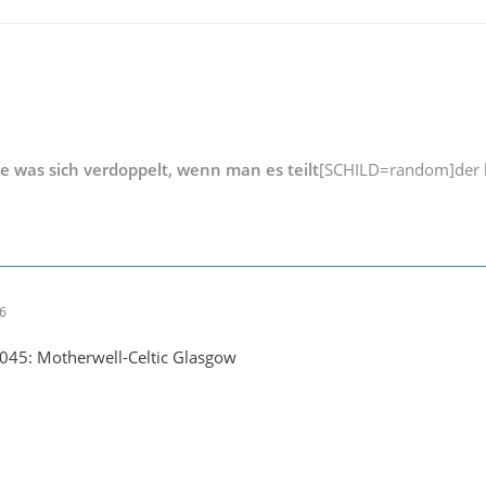
ge was sich verdoppelt, wenn man es teilt
[SCHILD=random]der b
16
045: Motherwell-Celtic Glasgow