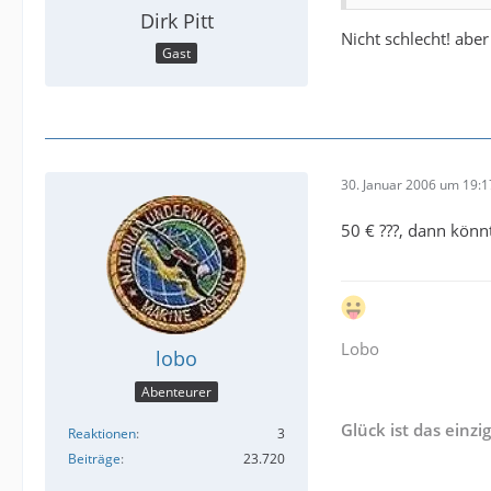
Dirk Pitt
Nicht schlecht! ab
Gast
30. Januar 2006 um 19:1
50 € ???, dann könn
Lobo
lobo
Abenteurer
Glück ist das einzi
Reaktionen
3
Beiträge
23.720