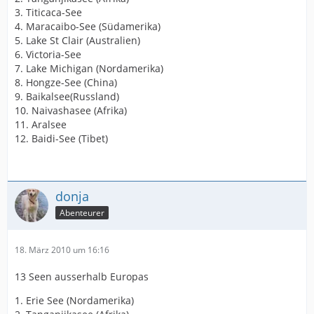
3. Titicaca-See
4. Maracaibo-See (Südamerika)
5. Lake St Clair (Australien)
6. Victoria-See
7. Lake Michigan (Nordamerika)
8. Hongze-See (China)
9. Baikalsee(Russland)
10. Naivashasee (Afrika)
11. Aralsee
12. Baidi-See (Tibet)
donja
Abenteurer
18. März 2010 um 16:16
13 Seen ausserhalb Europas
1. Erie See (Nordamerika)