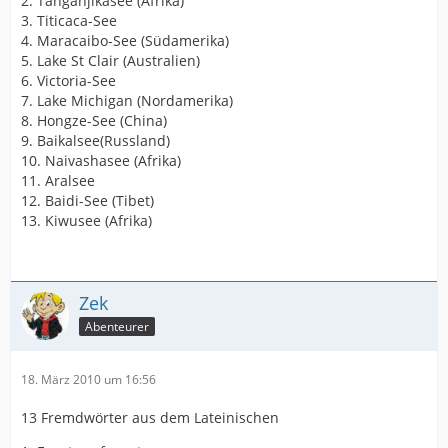
2. Tanganjikasee (Afrika)
3. Titicaca-See
4. Maracaibo-See (Südamerika)
5. Lake St Clair (Australien)
6. Victoria-See
7. Lake Michigan (Nordamerika)
8. Hongze-See (China)
9. Baikalsee(Russland)
10. Naivashasee (Afrika)
11. Aralsee
12. Baidi-See (Tibet)
13. Kiwusee (Afrika)
Zek
Abenteurer
18. März 2010 um 16:56
13 Fremdwörter aus dem Lateinischen