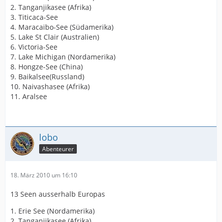
2. Tanganjikasee (Afrika)
3. Titicaca-See
4. Maracaibo-See (Südamerika)
5. Lake St Clair (Australien)
6. Victoria-See
7. Lake Michigan (Nordamerika)
8. Hongze-See (China)
9. Baikalsee(Russland)
10. Naivashasee (Afrika)
11. Aralsee
lobo
Abenteurer
18. März 2010 um 16:10
13 Seen ausserhalb Europas
1. Erie See (Nordamerika)
2. Tanganjikasee (Afrika)