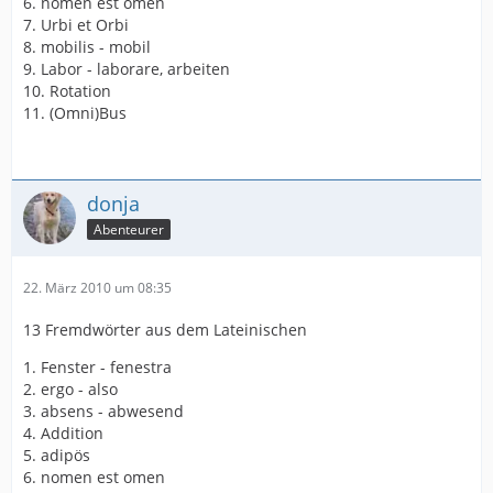
6. nomen est omen
7. Urbi et Orbi
8. mobilis - mobil
9. Labor - laborare, arbeiten
10. Rotation
11. (Omni)Bus
donja
Abenteurer
22. März 2010 um 08:35
13 Fremdwörter aus dem Lateinischen
1. Fenster - fenestra
2. ergo - also
3. absens - abwesend
4. Addition
5. adipös
6. nomen est omen