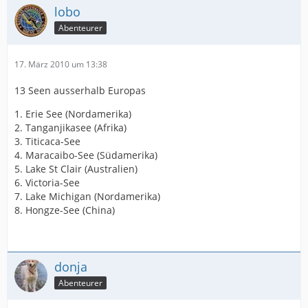
lobo
Abenteurer
17. März 2010 um 13:38
13 Seen ausserhalb Europas
1. Erie See (Nordamerika)
2. Tanganjikasee (Afrika)
3. Titicaca-See
4. Maracaibo-See (Südamerika)
5. Lake St Clair (Australien)
6. Victoria-See
7. Lake Michigan (Nordamerika)
8. Hongze-See (China)
donja
Abenteurer