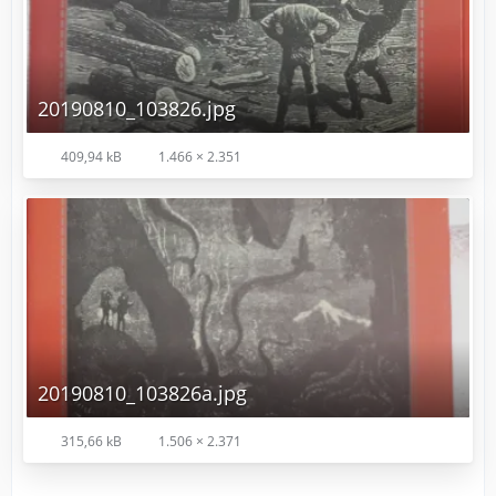
20190810_103826.jpg
409,94 kB
1.466 × 2.351
20190810_103826a.jpg
315,66 kB
1.506 × 2.371