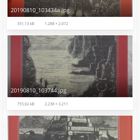
20190810_103434a.jpg
351,13 kB
1.288 × 2.072
20190810_103744.jpg
755,62 kB
2.238 × 3.211