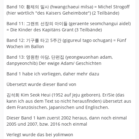
Band 10: 황제의 밀사 (hwangchaeui milsa) = Michel Strogoff
(hier wörtlich "des Kaisers Geheimbote") (2 Teilbände)
Band 11: 그랜트 선장의 아이들 (geraente seomchangui aidel)
= Die Kinder des Kapitäns Grant (3 Teilbände)
Band 12: 기구를 타고 5주간 (gigureul tago ochugan) = Fünf
Wochen im Ballon
Band 13: 영원한 아담, 단편집 (yeongwuonhan adam,
danpyeonchib) Der ewige Adam/ Geschichten
Band 1 habe ich vorliegen, daher mehr dazu
Übersetzt wurde dieser Band von
김석희 Kim Seok Heui (1952 auf Jeju geboren). Er/Sie (das
kann ich aus dem Text so nicht herausfinden) übersetzt aus
dem Französischen, Japanischen und Englischen.
Dieser Band 1 kam zuerst 2002 heraus, dann noch einmal
2005 und 2007, bzw. 2016 noch einmal
Verlegt wurde das bei yolimwon