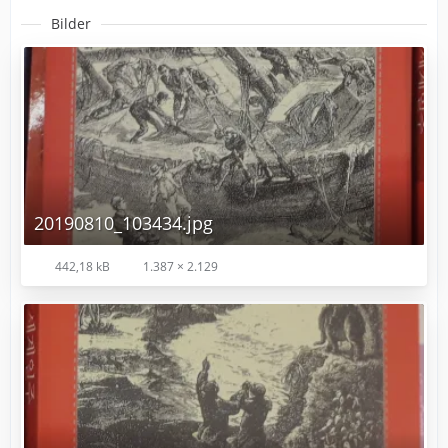
Bilder
20190810_103434.jpg
442,18 kB
1.387 × 2.129