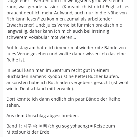
"abgefedert" werden und ich wenigstens grob verstehen
kann, was gerade passiert. (Koreanisch ist nicht Englisch, es
braucht deutlich mehr Aufwand, auch nur in die Nähe von
"ich kann lesen" zu kommen, zumal als arbeitender
Erwachsener) Und: Jules Verne ist für mich praktisch nie
langweilig, daher kann ich mich auch bei irrsinnig
schwerem Vokabular motivieren...
Auf Instagram hatte ich immer mal wieder rote Bände von
Jules Verne gesehen und wollte daher wissen, ob das eine
Reihe ist.
In Seoul kann man im Zentrum recht gut in einem
Buchladen namens Kyobo (ist ne Kette) Bücher kaufen,
ansonsten habe ich Buchläden vergebens gesucht (ist wohl
wie in Deutschland mittlerweile).
Dort konnte ich dann endlich ein paar Bände der Reihe
sehen.
Aus dem Umschlag abgeschrieben:
Band 1: 지구 속 여행 (chigu sog yohaeng) = Reise zum
Mittelpunkt der Erde