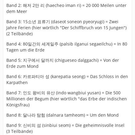
Band 2: 해저 2만 리 (haecheo iman ri) = 20 000 Meilen unter
dem Meer
Band 3: 15소년 표류기 (daseot soneon pyeoryugi) = Zwei
Jahre Ferien (hier wörtlich "Der Schiffbruch von 15 Jungen")
(2 Teilbände)
Band 4: 80일간의 세계일주 (palsib ilganui segaeilchu) = In 80
Tagen um die Erde
Band 5: 지구에서 달까지 (chigueseo dalggachi) = Von der
Erde zum Mond
Band 6: 카르파티아 성 (karepatia seong) = Das Schloss in den
Karpathen
Band 7: 인도 왕비의 유산 (indo wangbiui yusan) = Die 500
Millionen der Begum (hier wörtlich "das Erbe der indischen
Königsfrau)
Band 8: 달나라 탐험 (dalnara tamheom) = Um den Mond
Band 9: 신비의 섬 (sinbiui seom) = Die geheimnisvolle Insel
(3 Teilbände)