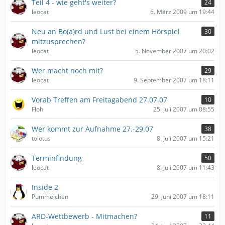
Teil 4 - wie geht's weiter?
24
leocat
6. März 2009 um 19:44
Neu an Bo(a)rd und Lust bei einem Hörspiel
30
mitzusprechen?
leocat
5. November 2007 um 20:02
Wer macht noch mit?
29
leocat
9. September 2007 um 18:11
Vorab Treffen am Freitagabend 27.07.07
10
Floh
25. Juli 2007 um 08:55
Wer kommt zur Aufnahme 27.-29.07
38
tolotus
8. Juli 2007 um 15:21
Terminfindung
50
leocat
8. Juli 2007 um 11:43
Inside 2
Pummelchen
29. Juni 2007 um 18:11
ARD-Wettbewerb - Mitmachen?
11