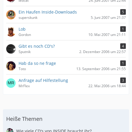
leocat
24. Juni 2007 um 22:44
Ein Haufen Inside-Downloads
5
superskunk
5. Juni 2007 um 21:37
Lob
1
Gordon
10. Mai 2007 um 21:11
Gibt es noch CD's?
4
Sputnik
2. Dezember 2006 um 22:57
Hab da so ne frage
1
Toto
13. September 2006 um 21:55
Anfrage auf Hilfestellung
3
MrFlex
22. Mai 2006 um 18:44
Heiße Themen
Wie viele CD's von INSIDE braucht ihr?