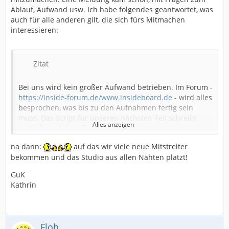
Ablauf, Aufwand usw. Ich habe folgendes geantwortet, was
auch für alle anderen gilt, die sich fürs Mitmachen
interessieren:
Zitat
Bei uns wird kein großer Aufwand betrieben. Im Forum -
https://inside-forum.de/www.insideboard.de
- wird alles
besprochen, was bis zu den Aufnahmen fertig sein
muss. Das Script für unseren nächsten Teil schreibt
Alles anzeigen
mein Gatte (ich helfe diesmal nur).
na dann:
auf das wir viele neue Mitstreiter
Einstieg als Sprecher ist jederzeit möglich. Wir besetzen
bekommen und das Studio aus allen Nähten platzt!
bis auf die feststehenden Charaktere aus den
vorherigen Teilen - alle Rollen i.d.R. spontan vor Ort mit
GuK
den vorhandenen Sprechern. Anders geht das auch gar
Kathrin
nicht. Es kommt auch schonmal vor, dass jemand
mehrere Rollen übernehmen muss - das ist dann schon
etwas herausfordernder.
Voraussetzung ist einfach, dass du dich bei uns im
Floh
Forum mal anmeldest, dich kurz vorstellst und Interesse