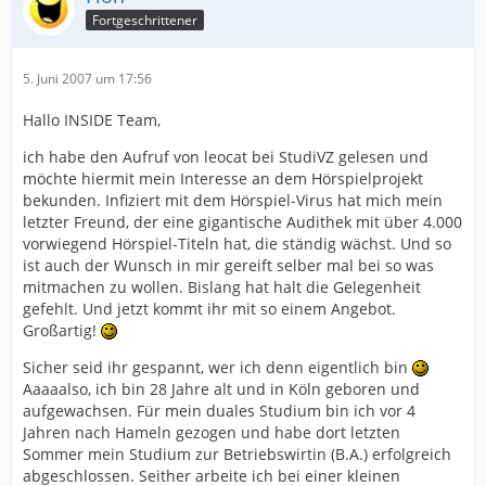
bekundest. Dann wirst du mit Infos zugeschüttet *g*.
Fortgeschrittener
Einstweilen kannst du erstmal Folge 1 hören - in einigen
wenigen Wochen auch Folge 2 - und dir eine Meinung
5. Juni 2007 um 17:56
bilden, ob das, was wir tun für dich nicht ZU banal ist.
Merke: Wir sind Amateure (und das hört man auch)!
In den ersten 2 Teilen hatten wir Sven Plate als Gaststar
Hallo INSIDE Team,
- ob wir so etwas aber nochmal hinbekommen, steht in
ich habe den Aufruf von leocat bei StudiVZ gelesen und
den Sternen.
möchte hiermit mein Interesse an dem Hörspielprojekt
bekunden. Infiziert mit dem Hörspiel-Virus hat mich mein
Als Vorbereitung auf evt. Aufnahmen wird das Script
letzter Freund, der eine gigantische Audithek mit über 4.000
zum Download ins Forum gestellt - das sollte vorher
vorwiegend Hörspiel-Titeln hat, die ständig wächst. Und so
einmal gelesen werden, klar.
ist auch der Wunsch in mir gereift selber mal bei so was
mitmachen zu wollen. Bislang hat halt die Gelegenheit
Mehr ist da eigentlich nicht. Außer, dass es einen
gefehlt. Und jetzt kommt ihr mit so einem Angebot.
Wahnsinns-Spaß macht, vorm Mikro zu stehen und sich
Großartig!
zu verhaspeln.
Sicher seid ihr gespannt, wer ich denn eigentlich bin
Aaaaalso, ich bin 28 Jahre alt und in Köln geboren und
Die neuen Aufnahmen werden auch für uns eine ganz
aufgewachsen. Für mein duales Studium bin ich vor 4
neue Erfahrung, weil wir zum ersten mal ein "richtiges"
Jahren nach Hameln gezogen und habe dort letzten
Studio haben - mit mehreren Mikros, schalldicht,
Sommer mein Studium zur Betriebswirtin (B.A.) erfolgreich
exquiste Technik. Nicht wie bisher: Radiostudio mit
abgeschlossen. Seither arbeite ich bei einer kleinen