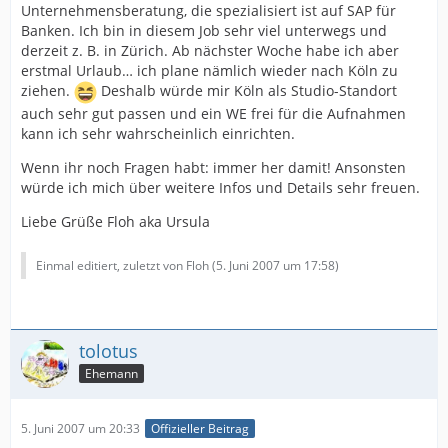
offenem Fenster zur Bahnstrecke und immer nur 20 min
Unternehmensberatung, die spezialisiert ist auf SAP für
Zeit zum Aufnehmen zwischen irgendwelchen
Banken. Ich bin in diesem Job sehr viel unterwegs und
Sendungen der Radioleute...
derzeit z. B. in Zürich. Ab nächster Woche habe ich aber
So, das war's erstmal, was ich dir zu INSIDE (immer in
erstmal Urlaub… ich plane nämlich wieder nach Köln zu
Versalien zu schreiben! *g* ) sagen kann.
Für die ersten beiden Folgen haben wir ca. 6 Termine
ziehen.
Deshalb würde mir Köln als Studio-Standort
gebraucht. Wenn wir jetzt mal effektiv aufnehmen
auch sehr gut passen und ein WE frei für die Aufnahmen
Meld dich mal im Forum!
können, können wir vielleicht eine Folge pro Session
kann ich sehr wahrscheinlich einrichten.
schaffen. Notfalls können auch mal Leute, die nicht zum
Termin können, ihren Text gesondert einsprechen. Aber
Wenn ihr noch Fragen habt: immer her damit! Ansonsten
auch das müssen wir erstmal sehen.
würde ich mich über weitere Infos und Details sehr freuen.
Liebe Grüße Floh aka Ursula
Einmal editiert, zuletzt von Floh (
5. Juni 2007 um 17:58
)
tolotus
Ehemann
5. Juni 2007 um 20:33
Offizieller Beitrag