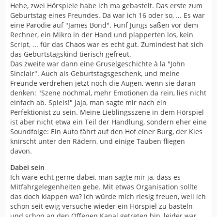
Hehe, zwei Hörspiele habe ich ma gebastelt. Das erste zum
Geburtstag eines Freundes. Da war ich 16 oder so, ... Es war
eine Parodie auf "James Bond". Fünf Jungs saßen vor dem
Rechner, ein Mikro in der Hand und plapperten los, kein
Script, ... für das Chaos war es echt gut. Zumindest hat sich
das Geburtstagskind tierisch gefreut.
Das zweite war dann eine Gruselgeschichte à la "John
Sinclair". Auch als Geburtstagsgeschenk, und meine
Freunde verdrehen jetzt noch die Augen, wenn sie daran
denken: "Szene nochmal, mehr Emotionen da rein, lies nicht
einfach ab. Spiels!" Jaja, man sagte mir nach ein
Perfektionist zu sein. Meine Lieblingsszene in dem Hörspiel
ist aber nicht etwa ein Teil der Handlung, sondern eher eine
Soundfolge: Ein Auto fährt auf den Hof einer Burg, der Kies
knirscht unter den Rädern, und einige Tauben fliegen
davon.
Dabei sein
Ich wäre echt gerne dabei, man sagte mir ja, dass es
Mitfahrgelegenheiten gebe. Mit etwas Organisation sollte
das doch klappen wa? Ich würde mich riesig freuen, weil ich
schon seit ewig versuche wieder ein Hörspiel zu basteln
und schon an den Offenen Kanal getreten bin, leider war