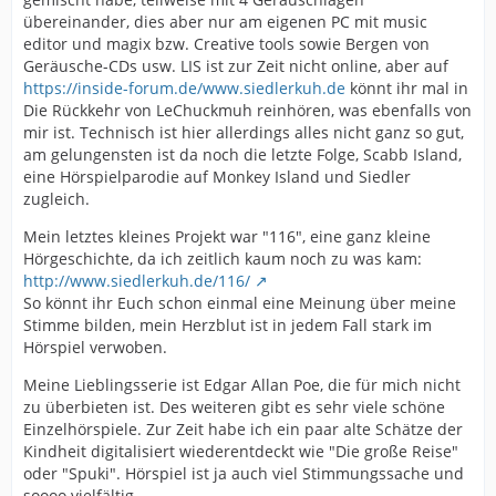
übereinander, dies aber nur am eigenen PC mit music
editor und magix bzw. Creative tools sowie Bergen von
Geräusche-CDs usw. LIS ist zur Zeit nicht online, aber auf
https://inside-forum.de/www.siedlerkuh.de
könnt ihr mal in
Die Rückkehr von LeChuckmuh reinhören, was ebenfalls von
mir ist. Technisch ist hier allerdings alles nicht ganz so gut,
am gelungensten ist da noch die letzte Folge, Scabb Island,
eine Hörspielparodie auf Monkey Island und Siedler
zugleich.
Mein letztes kleines Projekt war "116", eine ganz kleine
Hörgeschichte, da ich zeitlich kaum noch zu was kam:
http://www.siedlerkuh.de/116/
So könnt ihr Euch schon einmal eine Meinung über meine
Stimme bilden, mein Herzblut ist in jedem Fall stark im
Hörspiel verwoben.
Meine Lieblingsserie ist Edgar Allan Poe, die für mich nicht
zu überbieten ist. Des weiteren gibt es sehr viele schöne
Einzelhörspiele. Zur Zeit habe ich ein paar alte Schätze der
Kindheit digitalisiert wiederentdeckt wie "Die große Reise"
oder "Spuki". Hörspiel ist ja auch viel Stimmungssache und
soooo vielfältig.