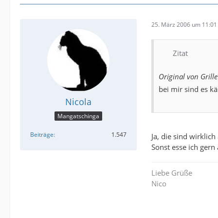
25. März 2006 um 11:01
Zitat
Original von Grille
bei mir sind es k
Nicola
Mangatschinga
Beiträge
1.547
Ja, die sind wirkli
Sonst esse ich gern 
Liebe Grüße
Nico