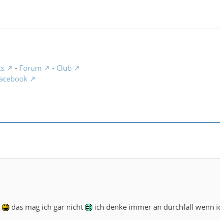
cs
-
Forum
-
Club
acebook
t
das mag ich gar nicht
ich denke immer an durchfall wenn i