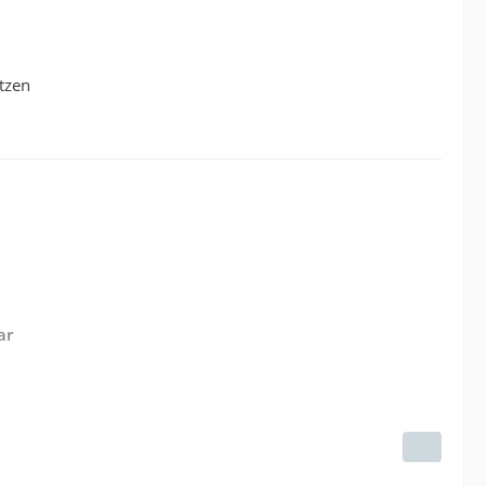
itzen
ar