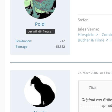
Stefan
Poldi
Jules Verne:
der will dir fressen
Hörspiele
-
Comi
Bücher & Filme
F
Reaktionen
212
Beiträge
15.352
25. März 2006 um 11:43
Zitat
Original von Grille
iiiiiiiiiiiiiiiiiii spina