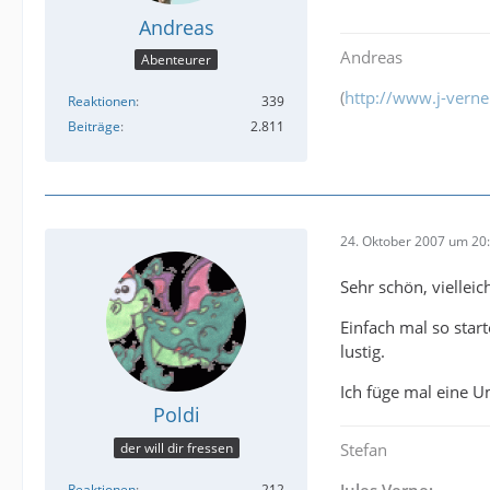
Andreas
Andreas
Abenteurer
(
http://www.j-verne
Reaktionen
339
Beiträge
2.811
24. Oktober 2007 um 20
Sehr schön, viellei
Einfach mal so sta
lustig.
Ich füge mal eine U
Poldi
der will dir fressen
Stefan
Reaktionen
212