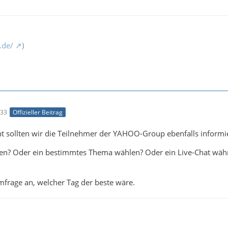
.de/
)
:33
Offizieller Beitrag
cht sollten wir die Teilnehmer der YAHOO-Group ebenfalls informi
rten? Oder ein bestimmtes Thema wählen? Oder ein Live-Chat wäh
mfrage an, welcher Tag der beste wäre.