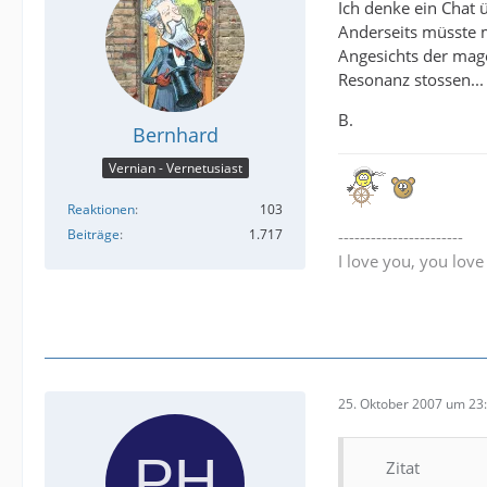
Ich denke ein Chat 
Anderseits müsste ma
Angesichts der mage
Resonanz stossen...
B.
Bernhard
Vernian - Vernetusiast
Reaktionen
103
Beiträge
1.717
-----------------------
I love you, you lov
25. Oktober 2007 um 23
Zitat