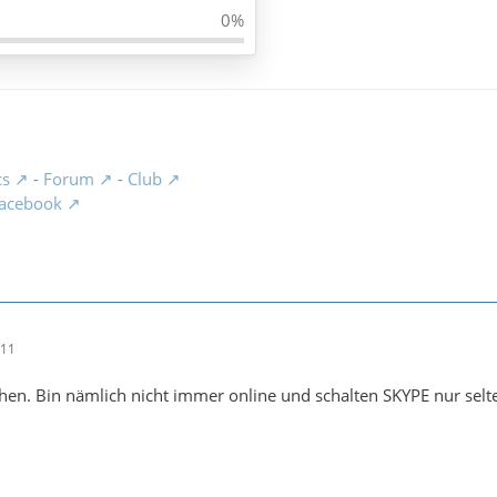
0%
cs
-
Forum
-
Club
acebook
:11
chen. Bin nämlich nicht immer online und schalten SKYPE nur selte