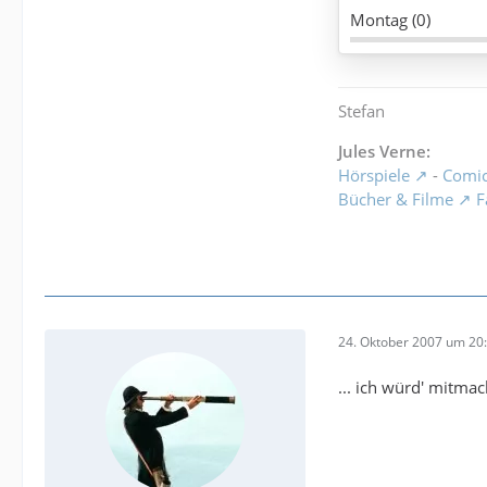
Montag (0)
Stefan
Jules Verne:
Hörspiele
-
Comi
Bücher & Filme
F
24. Oktober 2007 um 20
... ich würd' mitma