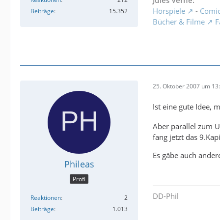
Jules Verne:
Hörspiele
-
Comi
Beiträge
15.352
Bücher & Filme
F
25. Oktober 2007 um 13
Ist eine gute Idee,
Aber parallel zum Ü
fang jetzt das 9.Kap
Es gäbe auch ander
Phileas
Profi
DD-Phil
Reaktionen
2
Beiträge
1.013