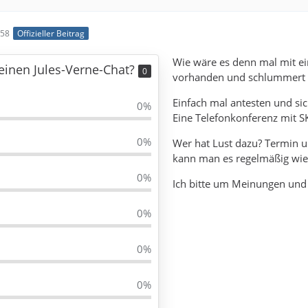
:58
Offizieller Beitrag
Wie wäre es denn mal mit ei
 einen Jules-Verne-Chat?
0
vorhanden und schlummert vo
Einfach mal antesten und si
0%
Eine Telefonkonferenz mit S
0%
Wer hat Lust dazu? Termin u
kann man es regelmäßig wie
0%
Ich bitte um Meinungen und
0%
0%
0%