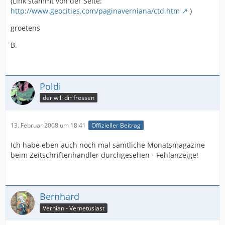
(Link stammt von der Seite:
http://www.geocities.com/paginaverniana/ctd.htm
)
groetens
B.
Poldi
der will dir fressen
13. Februar 2008 um 18:41
Offizieller Beitrag
Ich habe eben auch noch mal sämtliche Monatsmagazine
beim Zeitschriftenhändler durchgesehen - Fehlanzeige!
Bernhard
Vernian - Vernetusiast