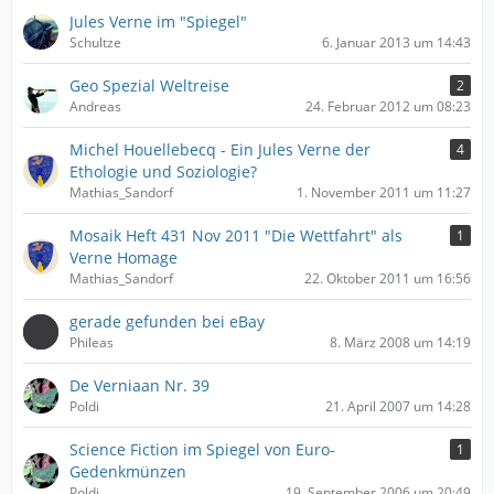
Jules Verne im "Spiegel"
Schultze
6. Januar 2013 um 14:43
Geo Spezial Weltreise
2
Andreas
24. Februar 2012 um 08:23
Michel Houellebecq - Ein Jules Verne der
4
Ethologie und Soziologie?
Mathias_Sandorf
1. November 2011 um 11:27
Mosaik Heft 431 Nov 2011 "Die Wettfahrt" als
1
Verne Homage
Mathias_Sandorf
22. Oktober 2011 um 16:56
gerade gefunden bei eBay
Phileas
8. März 2008 um 14:19
De Verniaan Nr. 39
Poldi
21. April 2007 um 14:28
Science Fiction im Spiegel von Euro-
1
Gedenkmünzen
Poldi
19. September 2006 um 20:49