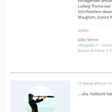
vorliegenden dreizeh
Ludwig Thoma war bi
Schriftstellern die
Maugham, Joanne K
Stefan
Jules Verne:
Hörspiele
-
Comi
Bücher & Filme
F
17. Februar 2012 um 13
... aha. Vielleicht h