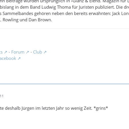
n Beiträge wurden ursprünglich in ›Glanz & Elend. Magazin für Lit
slang in dem Band Ludwig Thoma für Juristen publiziert. Die drei
ses Sammelbandes gehören neben den bereits erwähnten: Jack Lon
. Rowling und Dan Brown.
cs
-
Forum
-
Club
acebook
:11
atte deshalb Jürgen im letzten Jahr so wenig Zeit. *grins*