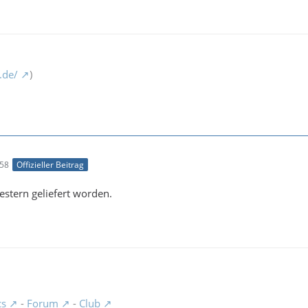
.de/
)
:58
Offizieller Beitrag
estern geliefert worden.
cs
-
Forum
-
Club