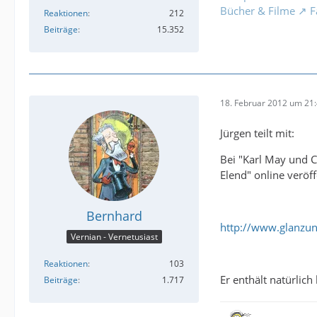
Bücher & Filme
F
Reaktionen
212
Beiträge
15.352
18. Februar 2012 um 21
Jürgen teilt mit:
Bei "Karl May und C
Elend" online veröff
Bernhard
http://www.glanzun
Vernian - Vernetusiast
Reaktionen
103
Er enthält natürlic
Beiträge
1.717