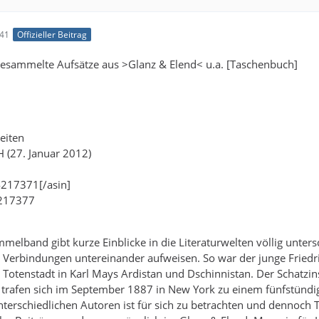
:41
Offizieller Beitrag
Gesammelte Aufsätze aus >Glanz & Elend< u.a. [Taschenbuch]
eiten
 (27. Januar 2012)
4217371[/asin]
4217377
elband gibt kurze Einblicke in die Literaturwelten völlig untersc
Verbindungen untereinander aufweisen. So war der junge Friedr
 Totenstadt in Karl Mays Ardistan und Dschinnistan. Der Schatzi
 trafen sich im September 1887 in New York zu einem fünfstündi
unterschiedlichen Autoren ist für sich zu betrachten und dennoch