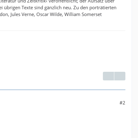
eratur und Zeitkritik‹ veröffentlicht; der Aufsatz über
 übrigen Texte sind gänzlich neu. Zu den porträtierten
don, Jules Verne, Oscar Wilde, William Somerset
#2