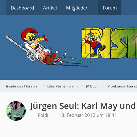
Dashboard
Artikel
Mitglieder
Forum
Inside das Hörspiel
Jules Verne Forum
JV Buch
JV Sekundärlitera
Jürgen Seul: Karl May und
Poldi
13. Februar 2012 um 18:41