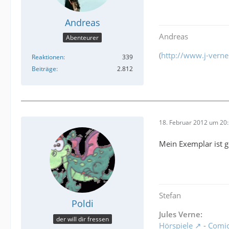
Andreas
Andreas
Abenteurer
(
http://www.j-verne
Reaktionen
339
Beiträge
2.812
18. Februar 2012 um 20
Mein Exemplar ist g
Stefan
Poldi
Jules Verne:
der will dir fressen
Hörspiele
-
Comi