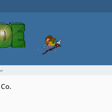
tur
 Co.