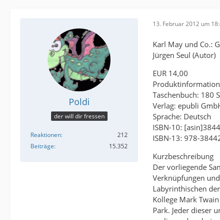
13. Februar 2012 um 18
Karl May und Co.: 
Jürgen Seul (Autor)
EUR 14,00
Produktinformation
Taschenbuch: 180 S
Poldi
Verlag: epubli GmbH
Sprache: Deutsch
der will dir fressen
ISBN-10: [asin]384
Reaktionen
212
ISBN-13: 978-384
Beiträge
15.352
Kurzbeschreibung
Der vorliegende Samm
Verknüpfungen und 
Labyrinthischen der
Kollege Mark Twain
Park. Jeder dieser 