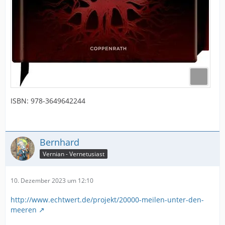
ISBN: 978-3649642244
Bernhard
Vernian - Vernetusiast
10. Dezember 2023 um 12:10
http://www.echtwert.de/projekt/20000-meilen-unter-den-
meeren