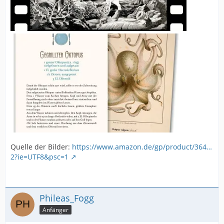
Quelle der Bilder:
https://www.amazon.de/gp/product/364…
2?ie=UTF8&psc=1
Phileas_Fogg
Anfänger