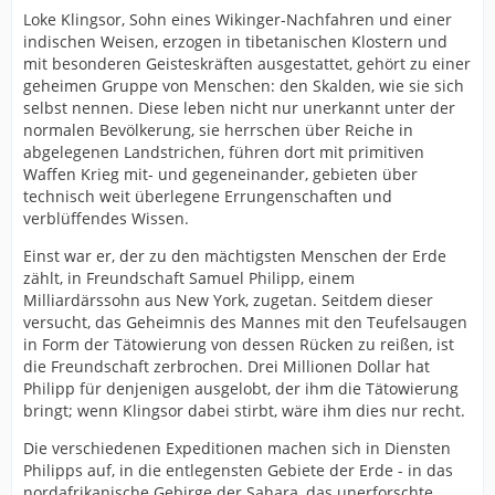
Loke Klingsor, Sohn eines Wikinger-Nachfahren und einer
indischen Weisen, erzogen in tibetanischen Klostern und
mit besonderen Geisteskräften ausgestattet, gehört zu einer
geheimen Gruppe von Menschen: den Skalden, wie sie sich
selbst nennen. Diese leben nicht nur unerkannt unter der
normalen Bevölkerung, sie herrschen über Reiche in
abgelegenen Landstrichen, führen dort mit primitiven
Waffen Krieg mit- und gegeneinander, gebieten über
technisch weit überlegene Errungenschaften und
verblüffendes Wissen.
Einst war er, der zu den mächtigsten Menschen der Erde
zählt, in Freundschaft Samuel Philipp, einem
Milliardärssohn aus New York, zugetan. Seitdem dieser
versucht, das Geheimnis des Mannes mit den Teufelsaugen
in Form der Tätowierung von dessen Rücken zu reißen, ist
die Freundschaft zerbrochen. Drei Millionen Dollar hat
Philipp für denjenigen ausgelobt, der ihm die Tätowierung
bringt; wenn Klingsor dabei stirbt, wäre ihm dies nur recht.
Die verschiedenen Expeditionen machen sich in Diensten
Philipps auf, in die entlegensten Gebiete der Erde - in das
nordafrikanische Gebirge der Sahara, das unerforschte