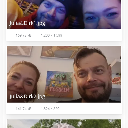
Julia&Dirk1.jpg
169,73 kB
1.200 × 1.599
Julia&Dirk2.jpg
141,74 kB
1.824 × 820