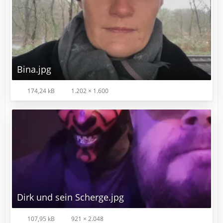
Bina.jpg
174,24 kB
1.202 × 1.600
Dirk und sein Scherge.jpg
107,95 kB
921 × 2.048