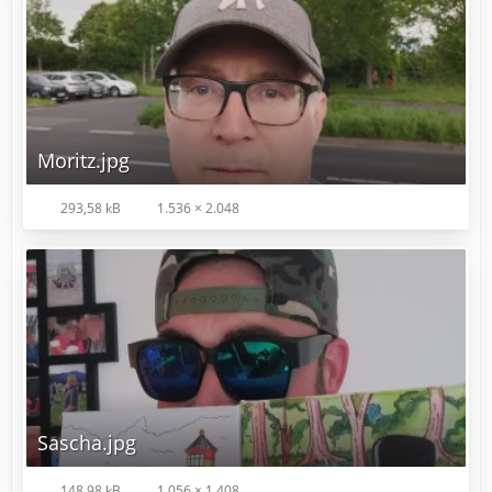
Moritz.jpg
293,58 kB
1.536 × 2.048
Sascha.jpg
148,98 kB
1.056 × 1.408