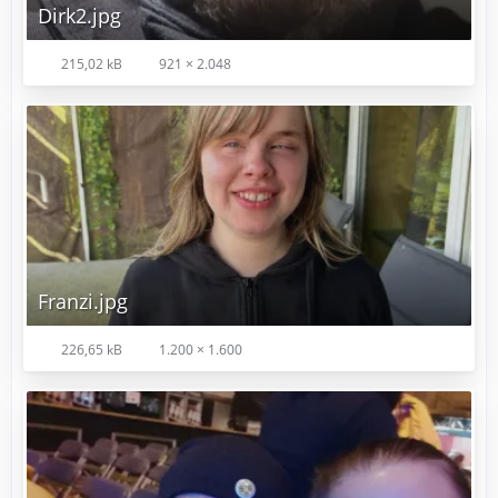
Dirk2.jpg
215,02 kB
921 × 2.048
Franzi.jpg
226,65 kB
1.200 × 1.600