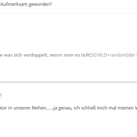
ns Aufmerksam geworden?
ne Zeit uns allen
ge was sich verdoppelt, wenn man es teilt
[SCHILD=random]der b
25
utor in unseren Reihen......ja genau, ich schließ mich mal meinen 