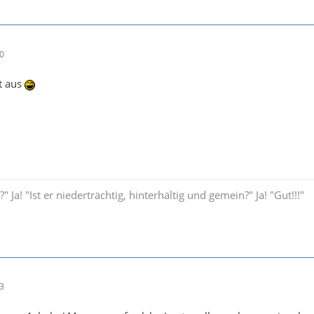
30
t aus
 Ja! "Ist er niederträchtig, hinterhältig und gemein?" Ja! "Gut!!!"
23