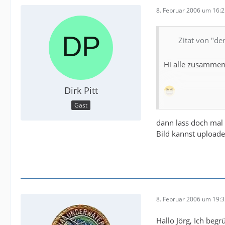
8. Februar 2006 um 16:
Zitat von "de
Hi alle zusammen
Dirk Pitt
Gast
ich bin der Jörg a
dann lass doch mal 
Bild kannst uploade
Wie auch immer. J
schreiben
allein das ist sc
8. Februar 2006 um 19:
wenn mir einer vo
Hallo Jörg, Ich beg