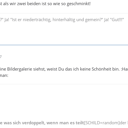
t als wir zwei beiden ist so wie so geschminkt!
 Ja! "Ist er niederträchtig, hinterhältig und gemein?" Ja! "Gut!!!"
57
e Bildergalerie siehst, weist Du das ich keine Schönheit bin. :H
yman:
ge was sich verdoppelt, wenn man es teilt
[SCHILD=random]der b