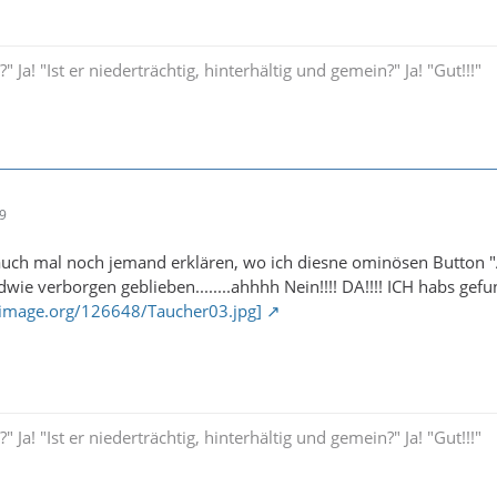
 Ja! "Ist er niederträchtig, hinterhältig und gemein?" Ja! "Gut!!!"
29
r auch mal noch jemand erklären, wo ich diesne ominösen Button "Ad
wie verborgen geblieben........ahhhh Nein!!!! DA!!!! ICH habs gefun
timage.org/126648/Taucher03.jpg]
 Ja! "Ist er niederträchtig, hinterhältig und gemein?" Ja! "Gut!!!"