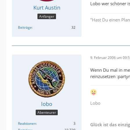
Lobo wer schöner is
Kurt Austin
Anfänger
"Hast Du einen Plan?"
Beiträge
32
9. Februar 2006 um 09:
Wenn Du mal in mein
reinzusetzen :part
Lobo
lobo
Abenteurer
Reaktionen
3
Glück ist das einzi