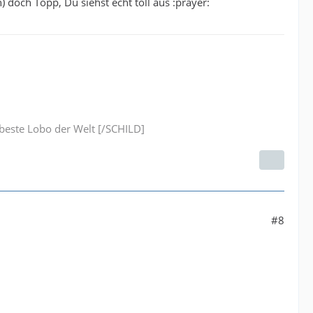
 doch Topp, Du siehst echt toll aus :prayer:
este Lobo der Welt [/SCHILD]
#8