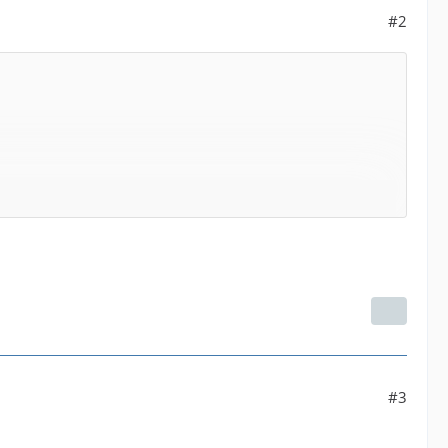
#2
n sogar animiert/inspiriert worden selber Bücher zu
#3
un