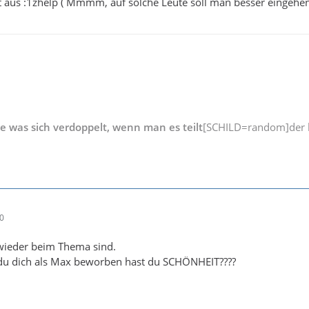
ut aus :1zhelp ( Mmmm, auf solche Leute soll man besser eingehen)
ge was sich verdoppelt, wenn man es teilt
[SCHILD=random]der b
50
wieder beim Thema sind.
s du dich als Max beworben hast du SCHÖNHEIT????