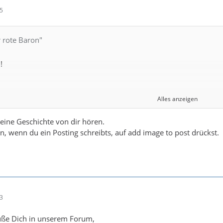
25
r rote Baron"
!
Alles anzeigen
lias der rote Baron ( da ich früher mal rötliche Haare hatte )
eine Geschichte von dir hören.
n, wenn du ein Posting schreibts, auf add image to post drückst.
edenfals bin ich selber großer Clive Cussler Fan und bin durch ih
hon eine Huldigung wert
33
n Euch sagt wie ich ein Bild einstellen kann werde ich das auch t
rüße Dich in unserem Forum,