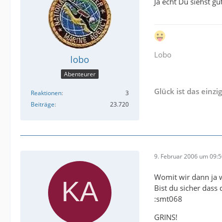
Ja echt Du siehst g
Lobo
lobo
Abenteurer
Glück ist das einzi
Reaktionen
3
Beiträge
23.720
9. Februar 2006 um 09:
Womit wir dann ja 
Bist du sicher das
:smt068
GRINS!