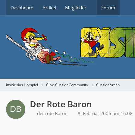
Dashboard
Artikel
Mitglieder
Forum
Inside das Hörspiel
Clive Cussler Community
Cussler Archiv
Der Rote Baron
der rote Baron
8. Februar 2006 um 16:08