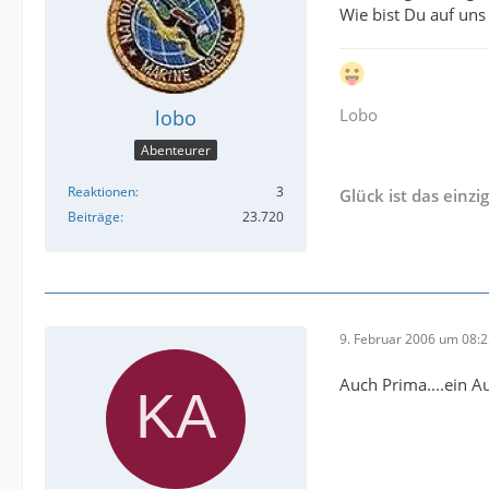
Wie bist Du auf u
und auf eine schö
Lobo
lobo
Abenteurer
Reaktionen
3
Glück ist das einzi
Beiträge
23.720
9. Februar 2006 um 08:
Auch Prima....ein A