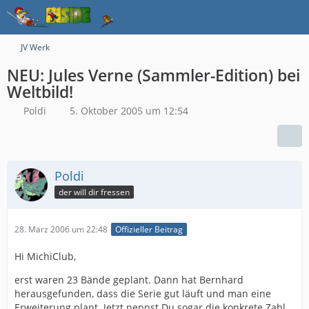
JV Werk
NEU: Jules Verne (Sammler-Edition) bei
Weltbild!
Poldi
5. Oktober 2005 um 12:54
Poldi
der will dir fressen
28. März 2006 um 22:48
Offizieller Beitrag
Hi MichiClub,
erst waren 23 Bände geplant. Dann hat Bernhard
herausgefunden, dass die Serie gut läuft und man eine
Erweiterung plant. Jetzt nennst Du sogar die konkrete Zahl