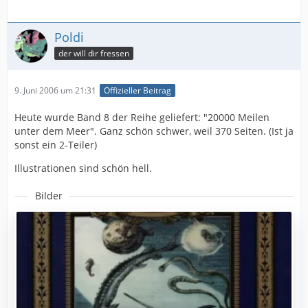
Aber wir arbeiten mit Hochdruck daran, damit Ihre
nächste Folge-
lieferung sobald als möglich in Ihre Hände kommt.
Poldi
der will dir fressen
Falls Sie noch weitere Anregungen und Wünsche haben,
lassen Sie es
uns wissen! Wir stehen Ihnen jederzeit unter
9. Juni 2006 um 21:31
Offizieller Beitrag
https://inside-forum.de/www.sammelwerke.de
zur Verfügung. Denn erst wenn Sie zufrieden sind, sind
Heute wurde Band 8 der Reihe geliefert: "20000 Meilen
wir es auch.
unter dem Meer". Ganz schön schwer, weil 370 Seiten. (Ist ja
sonst ein 2-Teiler)
Mit freundlichen Grüßen
Verlagsgruppe Weltbild GmbH
Illustrationen sind schön hell.
Bilder
Ihr Kundenservice
Sammler-Editionen
http://www.weltbild.de