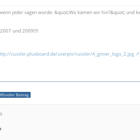
wenn jeder sagen würde: &quot;Wo kämen wir hin?&quot; und ke
2007 und 2009!!!!
ttp://cussler.plusboard.de/userpix/cussler/4_gnner_logo_2.jpg
ffizieller Beitrag
o
m