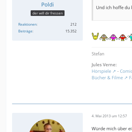
Poldi
Und ich hoffe du 
der will dir fressen
Reaktionen
212
Beiträge
15.352
Stefan
Jules Verne:
Hörspiele
-
Comi
Bücher & Filme
F
4. Mai 2013 um 12:57
Würde mich über ei