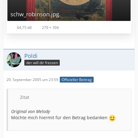
schw_robinson.jpg
64,75 kB
279 × 394
Poldi
der will dir fressen
20. September 2005 um 23:59
Offizieller Beitrag
Zitat
Original von Melody
Möchte mich hiermit für den Betrag bedanken