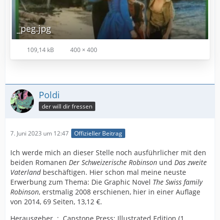
_peg.jpg
109,14 kB
400 × 400
Poldi
der will dir fressen
7. Juni 2023 um 12:47
Offizieller Beitrag
Ich werde mich an dieser Stelle noch ausführlicher mit den
beiden Romanen
Der Schweizerische Robinson
und
Das zweite
Vaterland
beschäftigen. Hier schon mal meine neuste
Erwerbung zum Thema: Die Graphic Novel
The Swiss family
Robinson
, erstmalig 2008 erschienen, hier in einer Auflage
von 2014, 69 Seiten, 13,12 €.
Herausgeber ‏ : ‎ Capstone Press; Illustrated Edition (1.