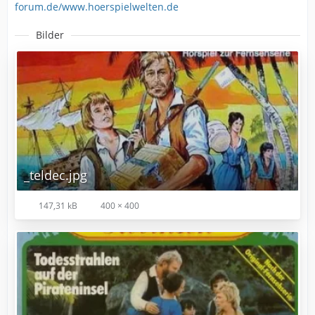
forum.de/www.hoerspielwelten.de
Bilder
_teldec.jpg
147,31 kB
400 × 400