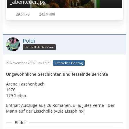
_abenteuer.jpg
29,64 kB
243 × 400
Poldi
der will dir fressen
2. November 2007 um 15:59
Offizieller Beitrag
Ungewöhnliche Geschichten und fesselnde Berichte
Arena Taschenbuch
1976
179 Seiten
Enthält Auszüge aus 26 Romanen, u. a. Jules Verne - Der
Mann auf der Eisscholle (=Die Eissphinx)
Bilder