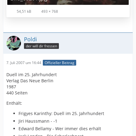
54,51 kB
493 × 768
Poldi
der will dir fressen
7. Juli 2007 um 16:44
Offizieller Beitrag
Duell im 25. Jahrhundert
Verlag Das Neue Berlin
1987
440 Seiten
Enthält:
Frigyes Karinthy: Duell im 25. Jahrhundert
Jiri Haussmann - -1
Edward Bellamy - Wer immer dies erhält