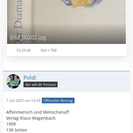
Bild_00202.jpg
52,43 kB
564 × 768
Poldi
der will dir fressen
7. Juli 2007 um 16:29
Offizieller Beitrag
Affenmensch und Menschenaff
Verlag Klaus Wagenbach
1999
138 Seiten