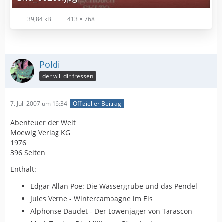
39,84 kB
413 × 768
Poldi
der will dir fressen
7. Juli 2007 um 16:34
Offizieller Beitrag
Abenteuer der Welt
Moewig Verlag KG
1976
396 Seiten
Enthält:
Edgar Allan Poe: Die Wassergrube und das Pendel
Jules Verne - Wintercampagne im Eis
Alphonse Daudet - Der Löwenjäger von Tarascon