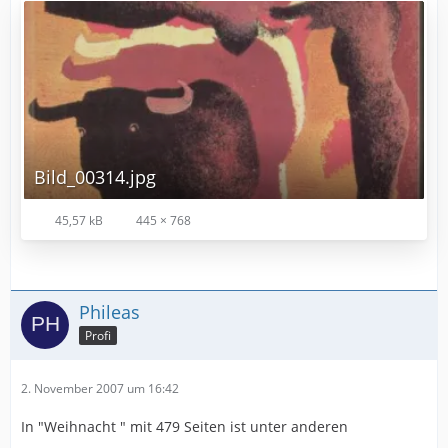
Bild_00314.jpg
45,57 kB
445 × 768
Phileas
Profi
2. November 2007 um 16:42
In "Weihnacht " mit 479 Seiten ist unter anderen