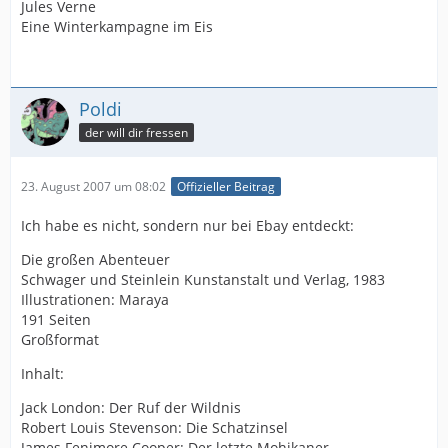
Jules Verne
Eine Winterkampagne im Eis
Poldi
der will dir fressen
23. August 2007 um 08:02
Offizieller Beitrag
Ich habe es nicht, sondern nur bei Ebay entdeckt:
Die großen Abenteuer
Schwager und Steinlein Kunstanstalt und Verlag, 1983
Illustrationen: Maraya
191 Seiten
Großformat
Inhalt:
Jack London: Der Ruf der Wildnis
Robert Louis Stevenson: Die Schatzinsel
James Fenimore Cooper: Der letzte Mohikaner