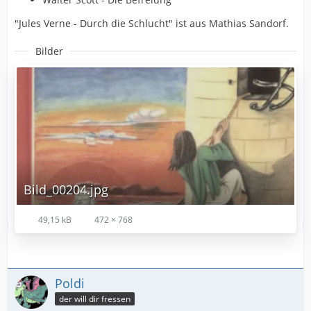
"Jules Verne - Durch die Schlucht" ist aus Mathias Sandorf.
Bilder
Bild_00204.jpg
49,15 kB
472 × 768
Poldi
der will dir fressen