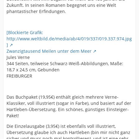
Zukunft. In seinen Romanen begegnet uns eine Welt
phantastischer Erfindungen.
[Blockierte Grafik:
http://www.weltbild.de/media/ab/4/019/337/019.337.974.jpg
]
Zwanzigtausend Meilen unter dem Meer
Jules Verne
344 Seiten, teilweise Schwarz-Weiß-Abbildungen, Maße:
18,7 x 24,5 cm, Gebunden
FREIBURGER
Das Buchpaket (19,95€) enthält gleich mehrere Verne-
Klassiker, voll illustriert (sogar in Farbe), und basiert auf der
Hartleben-Übersetzung. Ein schönes, günstiges Einsteiger-
Paket!
Die Einzelausgabe (3,95€) ist ebenfalls voll illustriert,
Übersetzung glaube ich auch Hartleben (bin mir nicht ganz
sicher und muss noch mal kontrollieren), und ist eine sehr