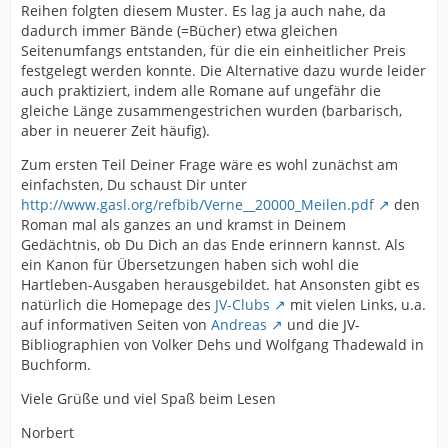
Reihen folgten diesem Muster. Es lag ja auch nahe, da
dadurch immer Bände (=Bücher) etwa gleichen
Seitenumfangs entstanden, für die ein einheitlicher Preis
festgelegt werden konnte. Die Alternative dazu wurde leider
auch praktiziert, indem alle Romane auf ungefähr die
gleiche Länge zusammengestrichen wurden (barbarisch,
aber in neuerer Zeit häufig).
Zum ersten Teil Deiner Frage wäre es wohl zunächst am
einfachsten, Du schaust Dir unter
http://www.gasl.org/refbib/Verne__20000_Meilen.pdf
den
Roman mal als ganzes an und kramst in Deinem
Gedächtnis, ob Du Dich an das Ende erinnern kannst. Als
ein Kanon für Übersetzungen haben sich wohl die
Hartleben-Ausgaben herausgebildet. hat Ansonsten gibt es
natürlich die Homepage des
JV-Clubs
mit vielen Links, u.a.
auf informativen Seiten von
Andreas
und die JV-
Bibliographien von Volker Dehs und Wolfgang Thadewald in
Buchform.
Viele Grüße und viel Spaß beim Lesen
Norbert