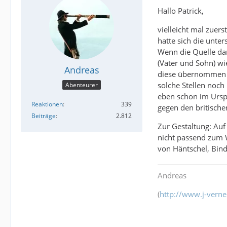
Hallo Patrick,
vielleicht mal zuer
hatte sich die unte
Wenn die Quelle dan
(Vater und Sohn) wi
Andreas
diese übernommen h
solche Stellen noch
Abenteurer
eben schon im Urspr
Reaktionen
339
gegen den britische
Beiträge
2.812
Zur Gestaltung: Auf
nicht passend zum W
von Häntschel, Bind
Andreas
(
http://www.j-verne