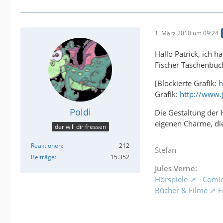
1. März 2010 um 09:24
Hallo Patrick, ich 
Fischer Taschenbuch
[Blockierte Grafik:
h
Grafik:
http://www.
Poldi
Die Gestaltung der 
eigenen Charme, die
der will dir fressen
Reaktionen
212
Stefan
Beiträge
15.352
Jules Verne:
Hörspiele
-
Comi
Bücher & Filme
F