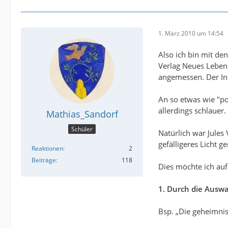
1. März 2010 um 14:54
Also ich bin mit de
Verlag Neues Leben 
angemessen. Der In
An so etwas wie "po
allerdings schlauer.
Mathias_Sandorf
Schüler
Natürlich war Jules
gefälligeres Licht g
Reaktionen
2
Beiträge
118
Dies möchte ich auf
1. Durch die Auswah
Bsp. „Die geheimnis