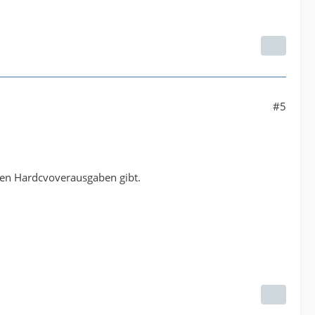
#5
 den Hardcvoverausgaben gibt.