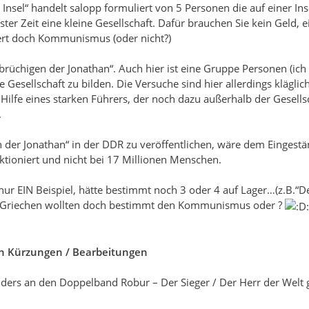
Insel“ handelt salopp formuliert von 5 Personen die auf einer Inse
ter Zeit eine kleine Gesellschaft. Dafür brauchen Sie kein Geld, e
ert doch Kommunismus (oder nicht?)
brüchigen der Jonathan“. Auch hier ist eine Gruppe Personen (ich
 Gesellschaft zu bilden. Die Versuche sind hier allerdings klägli
 Hilfe eines starken Führers, der noch dazu außerhalb der Gesells
.
n der Jonathan“ in der DDR zu veröffentlichen, wäre dem Eingest
ktioniert und nicht bei 17 Millionen Menschen.
t nur EIN Beispiel, hätte bestimmt noch 3 oder 4 auf Lager…(z.B.“D
e Griechen wollten doch bestimmt den Kommunismus oder ?
hen Kürzungen / Bearbeitungen
nders an den Doppelband Robur – Der Sieger / Der Herr der Welt g