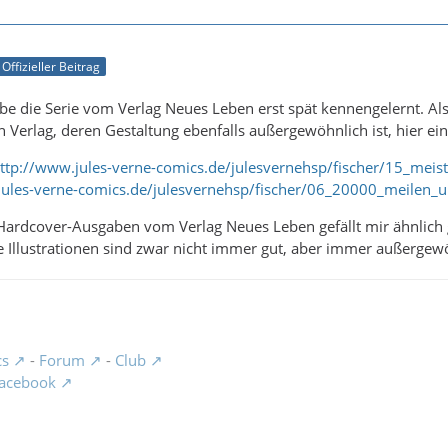
Offizieller Beitrag
habe die Serie vom Verlag Neues Leben erst spät kennengelernt. A
 Verlag, deren Gestaltung ebenfalls außergewöhnlich ist, hier ein
ttp://www.jules-verne-comics.de/julesvernehsp/fischer/15_meis
jules-verne-comics.de/julesvernehsp/fischer/06_20000_meilen_
Hardcover-Ausgaben vom Verlag Neues Leben gefällt mir ähnlich g
 Illustrationen sind zwar nicht immer gut, aber immer außergewöhn
cs
-
Forum
-
Club
acebook