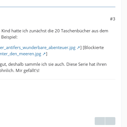
#3
ls Kind hatte ich zunächst die 20 Taschenbücher aus dem
 Beispiel:
ter_antifers_wunderbare_abenteuer.jpg
] [Blockierte
unter_den_meeren.jpg
]
ut, deshalb sammle ich sie auch. Diese Serie hat ihren
lich. Mir gefällt's!