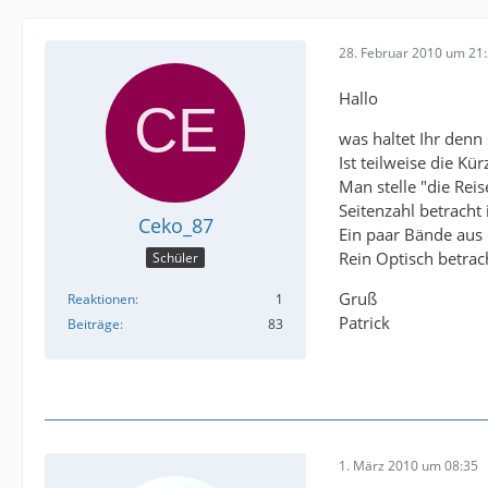
28. Februar 2010 um 21
Hallo
was haltet Ihr denn
Ist teilweise die Kü
Man stelle "die Rei
Seitenzahl betracht 
Ceko_87
Ein paar Bände aus 
Rein Optisch betrac
Schüler
Gruß
Reaktionen
1
Patrick
Beiträge
83
1. März 2010 um 08:35