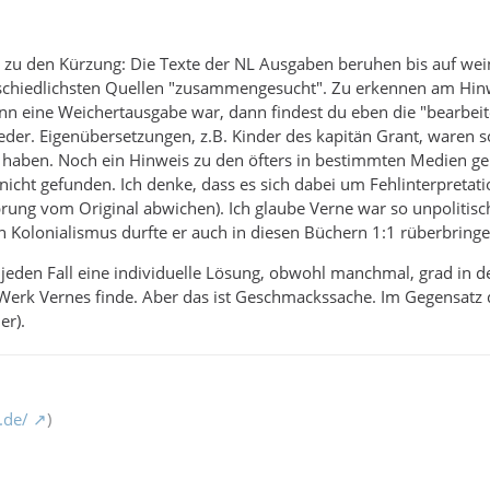
st zu den Kürzung: Die Texte der NL Ausgaben beruhen bis auf w
rschiedlichsten Quellen "zusammengesucht". Zu erkennen am Hinwei
n eine Weichertausgabe war, dann findest du eben die "bearbeit
eder. Eigenübersetzungen, z.B. Kinder des kapitän Grant, waren
aben. Noch ein Hinweis zu den öfters in bestimmten Medien gen
 nicht gefunden. Ich denke, dass es sich dabei um Fehlinterpretat
ung vom Original abwichen). Ich glaube Verne war so unpolitisch
n Kolonialismus durfte er auch in diesen Büchern 1:1 rüberbringe
 jeden Fall eine individuelle Lösung, obwohl manchmal, grad in d
erk Vernes finde. Aber das ist Geschmackssache. Im Gegensatz daz
er).
.de/
)