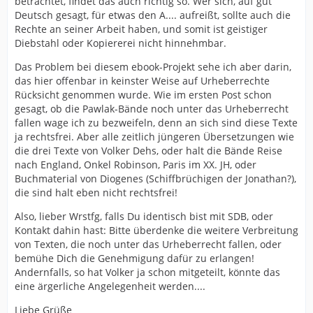
betrachtet, findet das auch richtig so. Wer sich, auf gut
Deutsch gesagt, für etwas den A.... aufreißt, sollte auch die
Rechte an seiner Arbeit haben, und somit ist geistiger
Diebstahl oder Kopiererei nicht hinnehmbar.
Das Problem bei diesem ebook-Projekt sehe ich aber darin,
das hier offenbar in keinster Weise auf Urheberrechte
Rücksicht genommen wurde. Wie im ersten Post schon
gesagt, ob die Pawlak-Bände noch unter das Urheberrecht
fallen wage ich zu bezweifeln, denn an sich sind diese Texte
ja rechtsfrei. Aber alle zeitlich jüngeren Übersetzungen wie
die drei Texte von Volker Dehs, oder halt die Bände Reise
nach England, Onkel Robinson, Paris im XX. JH, oder
Buchmaterial von Diogenes (Schiffbrüchigen der Jonathan?),
die sind halt eben nicht rechtsfrei!
Also, lieber Wrstfg, falls Du identisch bist mit SDB, oder
Kontakt dahin hast: Bitte überdenke die weitere Verbreitung
von Texten, die noch unter das Urheberrecht fallen, oder
bemühe Dich die Genehmigung dafür zu erlangen!
Andernfalls, so hat Volker ja schon mitgeteilt, könnte das
eine ärgerliche Angelegenheit werden....
Liebe Grüße