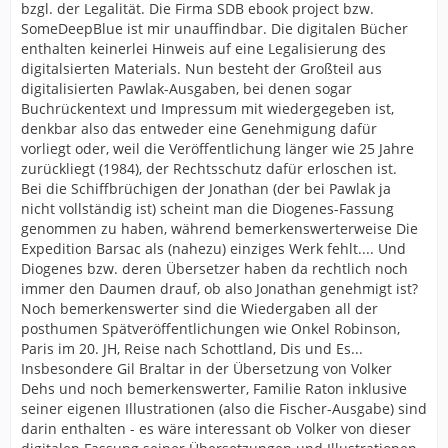
bzgl. der Legalität. Die Firma SDB ebook project bzw.
SomeDeepBlue ist mir unauffindbar. Die digitalen Bücher
enthalten keinerlei Hinweis auf eine Legalisierung des
digitalsierten Materials. Nun besteht der Großteil aus
digitalisierten Pawlak-Ausgaben, bei denen sogar
Buchrückentext und Impressum mit wiedergegeben ist,
denkbar also das entweder eine Genehmigung dafür
vorliegt oder, weil die Veröffentlichung länger wie 25 Jahre
zurückliegt (1984), der Rechtsschutz dafür erloschen ist.
Bei die Schiffbrüchigen der Jonathan (der bei Pawlak ja
nicht vollständig ist) scheint man die Diogenes-Fassung
genommen zu haben, während bemerkenswerterweise Die
Expedition Barsac als (nahezu) einziges Werk fehlt.... Und
Diogenes bzw. deren Übersetzer haben da rechtlich noch
immer den Daumen drauf, ob also Jonathan genehmigt ist?
Noch bemerkenswerter sind die Wiedergaben all der
posthumen Spätveröffentlichungen wie Onkel Robinson,
Paris im 20. JH, Reise nach Schottland, Dis und Es...
Insbesondere Gil Braltar in der Übersetzung von Volker
Dehs und noch bemerkenswerter, Familie Raton inklusive
seiner eigenen Illustrationen (also die Fischer-Ausgabe) sind
darin enthalten - es wäre interessant ob Volker von dieser