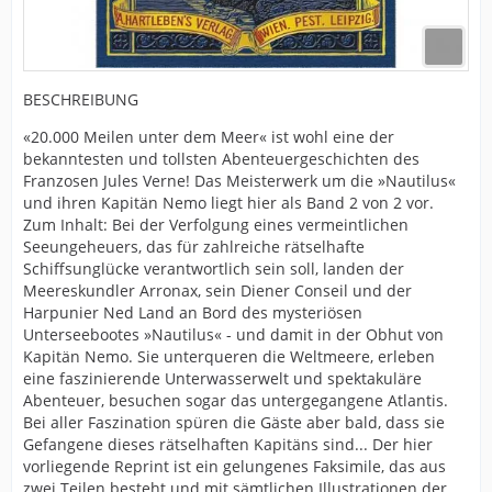
BESCHREIBUNG
«20.000 Meilen unter dem Meer« ist wohl eine der
bekanntesten und tollsten Abenteuergeschichten des
Franzosen Jules Verne! Das Meisterwerk um die »Nautilus«
und ihren Kapitän Nemo liegt hier als Band 2 von 2 vor.
Zum Inhalt: Bei der Verfolgung eines vermeintlichen
Seeungeheuers, das für zahlreiche rätselhafte
Schiffsunglücke verantwortlich sein soll, landen der
Meereskundler Arronax, sein Diener Conseil und der
Harpunier Ned Land an Bord des mysteriösen
Unterseebootes »Nautilus« - und damit in der Obhut von
Kapitän Nemo. Sie unterqueren die Weltmeere, erleben
eine faszinierende Unterwasserwelt und spektakuläre
Abenteuer, besuchen sogar das untergegangene Atlantis.
Bei aller Faszination spüren die Gäste aber bald, dass sie
Gefangene dieses rätselhaften Kapitäns sind... Der hier
vorliegende Reprint ist ein gelungenes Faksimile, das aus
zwei Teilen besteht und mit sämtlichen Illustrationen der