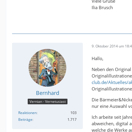
Viele Grüße
Ilia Brusch
9. Oktober 2014 um 18:
Hallo,
Neben den Original
Originalillustratio
club.de/Aktuelles/a
Originalillustration
Bernhard
Die Bärmeier&Nickel 
Vernian - Vernetusiast
nur eine Auswahl vo
Reaktionen
103
Ich arbeite seit Jah
Beiträge
1.717
abweichen, digital a
welche die Werke au