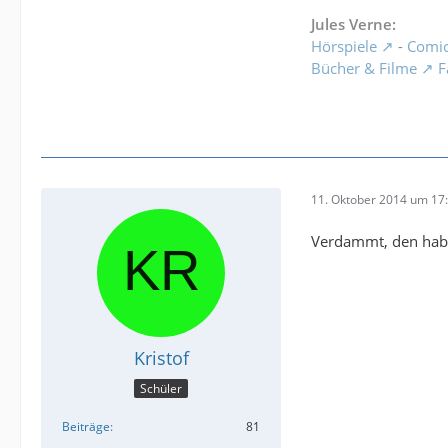
Jules Verne:
Hörspiele
-
Comi
Bücher & Filme
F
11. Oktober 2014 um 17
Verdammt, den hab i
Kristof
Schüler
Beiträge
81