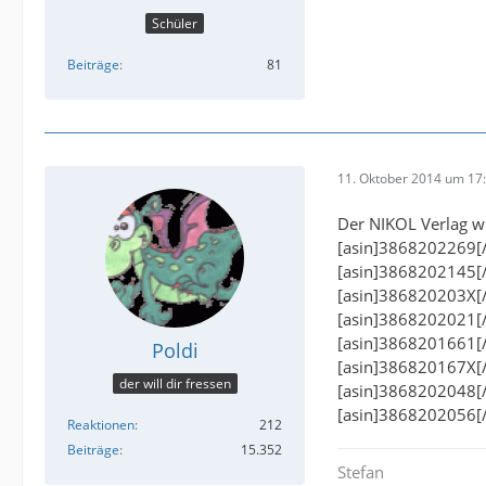
Schüler
Beiträge
81
11. Oktober 2014 um 17
Der NIKOL Verlag wü
[asin]3868202269[/
[asin]3868202145[/
[asin]386820203X[/
[asin]3868202021[/
[asin]3868201661[/
Poldi
[asin]386820167X[/
der will dir fressen
[asin]3868202048[/
[asin]3868202056[/
Reaktionen
212
Beiträge
15.352
Stefan