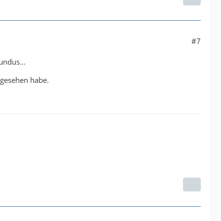
#7
undus...
l gesehen habe.