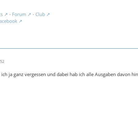
cs
-
Forum
-
Club
acebook
:52
ch ja ganz vergessen und dabei hab ich alle Ausgaben davon hin