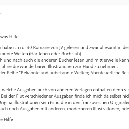
21
was Hilfe.
en habe ich rd. 30 Romane von JV gelesen und zwar allesamt in den
annte Welten (Hartleben oder Buchclub).
 und nach auch die anderen Bücher lesen und mittlerweile kann i
 ohne die wunderbaren Illustrationen zur Hand zu nehmen.
der Reihe "Bekannte und unbekannte Welten; Abenteuerliche Re
, welche Ausgaben auch von anderen Verlagen enthalten denn viell
. Bei der Flut verschiedener Ausgaben finde ich mich da selbst ni
Originalillustrationen sein (sind die in den französischen Originalen
 auch noch Ausgaben mit anderen, moderneren Illustrationen, oder ?
e Hilfe