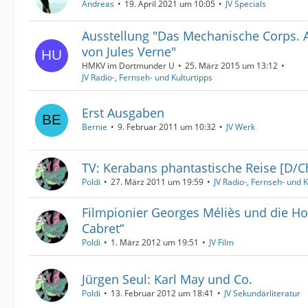
Andreas
19. April 2021 um 10:05
JV Specials
Ausstellung "Das Mechanische Corps. 
von Jules Verne"
HMKV im Dortmunder U
25. März 2015 um 13:12
JV Radio-, Fernseh- und Kulturtipps
Erst Ausgaben
Bernie
9. Februar 2011 um 10:32
JV Werk
TV: Kerabans phantastische Reise [D/C
Poldi
27. März 2011 um 19:59
JV Radio-, Fernseh- und K
Filmpionier Georges Méliès und die 
Cabret“
Poldi
1. März 2012 um 19:51
JV Film
Jürgen Seul: Karl May und Co.
Poldi
13. Februar 2012 um 18:41
JV Sekundärliteratur