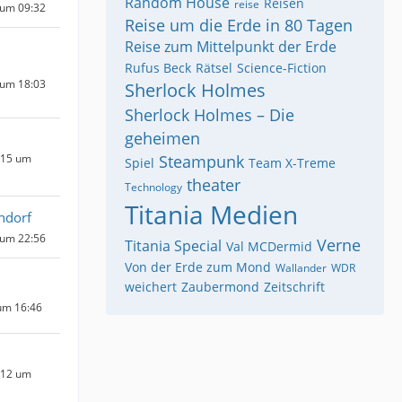
Random House
Reisen
reise
 um 09:32
Reise um die Erde in 80 Tagen
Reise zum Mittelpunkt der Erde
Rufus Beck
Rätsel
Science-Fiction
 um 18:03
Sherlock Holmes
Sherlock Holmes – Die
geheimen
015 um
Steampunk
Spiel
Team X-Treme
theater
Technology
Titania Medien
ndorf
 um 22:56
Verne
Titania Special
Val MCDermid
Von der Erde zum Mond
Wallander
WDR
weichert
Zaubermond
Zeitschrift
um 16:46
012 um