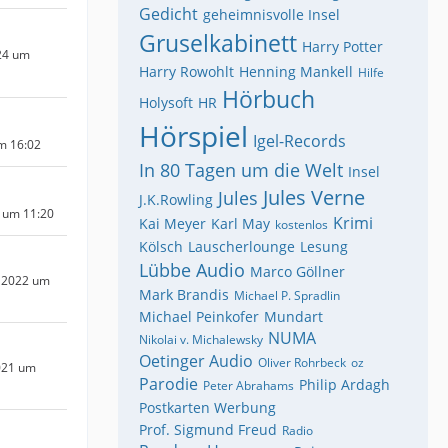
Gedicht
geheimnisvolle Insel
Gruselkabinett
Harry Potter
24 um
Harry Rowohlt
Henning Mankell
Hilfe
Hörbuch
Holysoft
HR
Hörspiel
Igel-Records
um 16:02
In 80 Tagen um die Welt
Insel
Jules Verne
Jules
J.K.Rowling
4 um 11:20
Krimi
Kai Meyer
Karl May
kostenlos
Kölsch
Lauscherlounge
Lesung
Lübbe Audio
Marco Göllner
 2022 um
Mark Brandis
Michael P. Spradlin
Michael Peinkofer
Mundart
NUMA
Nikolai v. Michalewsky
Oetinger Audio
Oliver Rohrbeck
oz
021 um
Parodie
Philip Ardagh
Peter Abrahams
Postkarten Werbung
Prof. Sigmund Freud
Radio