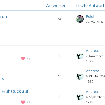
Antworten
Letzte Antwort
orum!
Poldi
74
27. Mai 2026 
Andreas
1
7. November 
1
13:22
Andreas
21
6. Oktober 20
olgt!
12:36
 Frühstück auf
Andreas
1
4. September
17:09
2