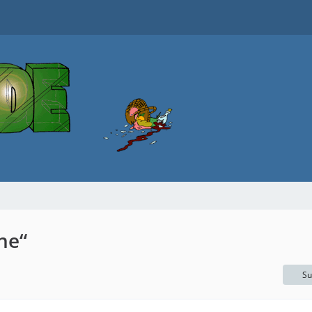
ne“
Su