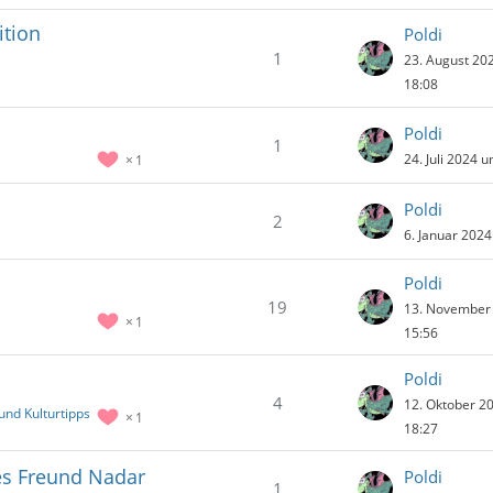
ition
Poldi
1
23. August 20
18:08
Poldi
1
24. Juli 2024 
1
Poldi
2
6. Januar 202
Poldi
19
13. November
1
15:56
Poldi
4
12. Oktober 2
 und Kulturtipps
1
18:27
s Freund Nadar
Poldi
1