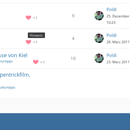
Poldi
9
25. Dezember
1
10:23
Poldi
Hinweis:
4
28. März 2011
1
se von Kiel
Poldi
10
lturtipps
23. März 2011
1
pentrickfilm,
ulturtipps