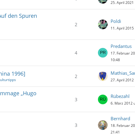
25. April 2021
Auf den Spuren
Poldi
2
11. April 2015
Predantus
4
17. Februar 2
10:48
hina 1996]
Mathias_Sa
2
ulturtipps
27. April 2012
Hommage „Hugo
Rübezahl
3
6. März 2012 
Bernhard
3
18. Februar 2
21:41