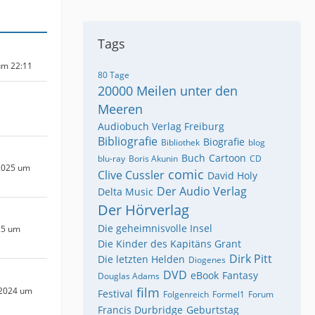
Tags
um 22:11
80 Tage
20000 Meilen unter den
Meeren
Audiobuch Verlag Freiburg
Bibliografie
Biografie
Bibliothek
blog
Buch
Cartoon
blu-ray
Boris Akunin
CD
2025 um
comic
Clive Cussler
David Holy
Der Audio Verlag
Delta Music
Der Hörverlag
Die geheimnisvolle Insel
25 um
Die Kinder des Kapitäns Grant
Dirk Pitt
Die letzten Helden
Diogenes
DVD
eBook
Fantasy
Douglas Adams
film
 2024 um
Festival
Folgenreich
Formel1
Forum
Francis Durbridge
Geburtstag