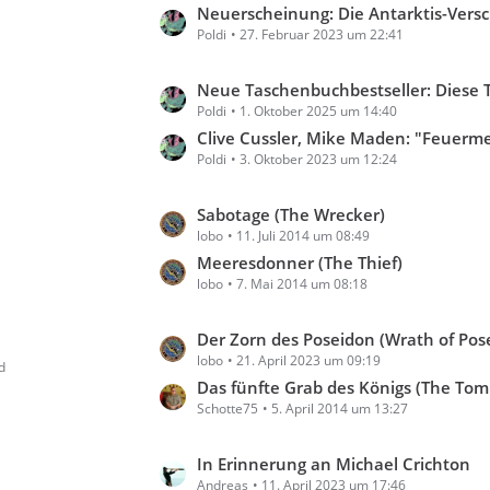
e
t
Neuerscheinung: Die Antarktis-Ver
i
Poldi
27. Februar 2023 um 22:41
z
t
t
r
e
L
Neue Taschenbuchbestseller: Diese Titel haben es auf die Lis
ä
B
Poldi
1. Oktober 2025 um 14:40
e
g
e
t
Clive Cussler, Mike Maden: "Feuerm
e
i
Poldi
3. Oktober 2023 um 12:24
z
t
t
r
e
L
Sabotage (The Wrecker)
ä
B
lobo
11. Juli 2014 um 08:49
e
g
e
t
Meeresdonner (The Thief)
e
i
lobo
7. Mai 2014 um 08:18
z
t
t
r
e
L
Der Zorn des Poseidon (Wrath of Pos
ä
B
lobo
21. April 2023 um 09:19
e
d
g
e
t
Das fünfte Grab des Königs (The Tom
e
i
Schotte75
5. April 2014 um 13:27
z
t
t
r
e
L
In Erinnerung an Michael Crichton
ä
B
Andreas
11. April 2023 um 17:46
e