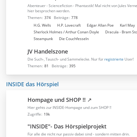
r
Abenteuer - Sciencefiction - Phantastik! Mal nicht von Jules Vern
e
hier besprochen werden.
n
Themen
374
Beiträge
778
U
H.G. Wells
H.P. Lovecraft
Edgar Allan Poe
Karl May
n
Sherlock Holmes / Arthur Conan Doyle
Dracula - Bram St
t
Steampunk
Die Couchfesseln
e
JV Handelszone
r
f
Die Such-, Tausch- und Sammelecke. Nur für
registrierte
User!
o
Themen
81
Beiträge
395
r
e
INSIDE das Hörspiel
n
Hompage und SHOP !!
Hier gehts zur INSIDE-Hompage und zum SHOP !!
Zugriffe
19k
"INSIDE"- Das Hörspielprojekt
Für alle die nicht nur passiv dabei sind - sondern mitten drin.