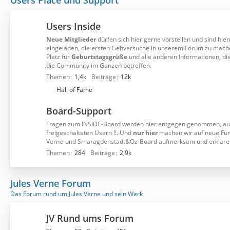
Users Place und Support
Users Inside
Neue Mitglieder
dürfen sich hier gerne vorstellen und sind hier
eingeladen, die ersten Gehversuche in unserem Forum zu machen
Platz für
Geburtstagsgrüße
und alle anderen Informationen, di
die Community im Ganzen betreffen.
Themen
1,4k
Beiträge
12k
U
Hall of Fame
n
Board-Support
t
e
Fragen zum INSIDE-Board werden hier entgegen genommen, auc
freigeschalteten Usern !!. Und
nur hier
machen wir auf neue Funk
r
Verne-und Smaragdenstadt&Oz-Board aufmerksam und erklären
f
Themen
284
Beiträge
2,9k
o
r
e
Jules Verne Forum
n
Das Forum rund um Jules Verne und sein Werk
JV Rund ums Forum