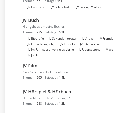
Themen
57
Beiträge
451
U
JV Das Forum
JV Lob & Tadel
JV Foreign Visitors
n
t
JV Buch
e
Hier geht es um seine Bücher!
r
Themen
775
Beiträge
6,3k
f
U
JV Biografie
JV Sekundärliteratur
JV Artikel
JV Fremd
o
n
JV Fortsetzung folgt!
JV E-Books
JV Titel-Wirrwarr
r
t
JV Im Fahrwasser von Jules Verne
JV Übersetzung
JV We
e
e
JV Jubiläum
n
r
JV Film
f
o
Kino, Serien und Dokumentationen
r
Themen
265
Beiträge
1,4k
e
n
JV Hörspiel & Hörbuch
Hier geht es um die Vertonungen!
Themen
288
Beiträge
1,2k