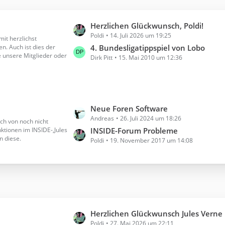
L
Herzlichen Glückwunsch, Poldi!
Poldi
14. Juli 2026 um 19:25
e
mit herzlichst
. Auch ist dies der
t
4. Bundesligatippspiel von Lobo
e unsere Mitglieder oder
Dirk Pitt
15. Mai 2010 um 12:36
z
t
e
B
e
L
Neue Foren Software
i
Andreas
26. Juli 2024 um 18:26
e
h von noch nicht
t
tionen im INSIDE-,Jules
t
INSIDE-Forum Probleme
r
 diese.
Poldi
19. November 2017 um 14:08
z
ä
t
g
e
e
B
e
i
t
L
Herzlichen Glückwunsch Jules Verne
r
Poldi
27. Mai 2026 um 22:11
e