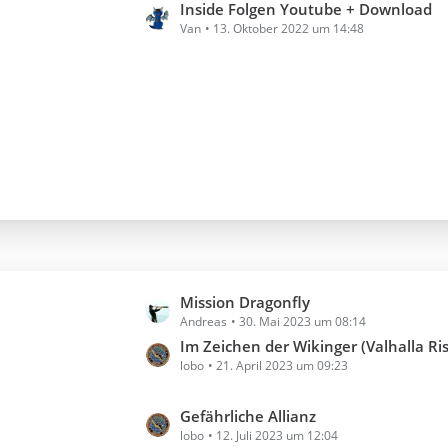
t
Inside Folgen Youtube + Download
Van
13. Oktober 2022 um 14:48
z
t
e
B
e
i
t
r
ä
g
e
L
Mission Dragonfly
Andreas
30. Mai 2023 um 08:14
e
t
Im Zeichen der Wikinger (Valhalla Ris
lobo
21. April 2023 um 09:23
z
t
e
L
Gefährliche Allianz
B
lobo
12. Juli 2023 um 12:04
e