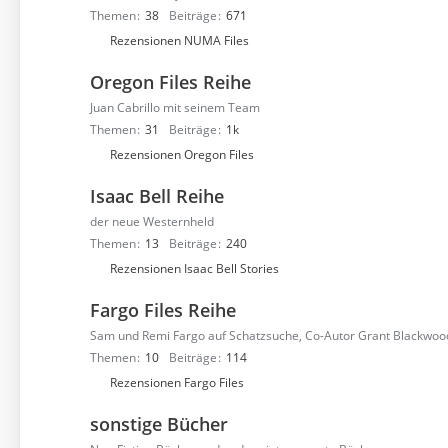
r
Themen
38
Beiträge
671
f
U
Rezensionen NUMA Files
o
n
r
Oregon Files Reihe
t
e
e
Juan Cabrillo mit seinem Team
n
r
Themen
31
Beiträge
1k
f
U
Rezensionen Oregon Files
o
n
r
Isaac Bell Reihe
t
e
e
der neue Westernheld
n
r
Themen
13
Beiträge
240
f
U
Rezensionen Isaac Bell Stories
o
n
r
Fargo Files Reihe
t
e
e
Sam und Remi Fargo auf Schatzsuche, Co-Autor Grant Blackwoo
n
r
Themen
10
Beiträge
114
f
U
Rezensionen Fargo Files
o
n
r
sonstige Bücher
t
e