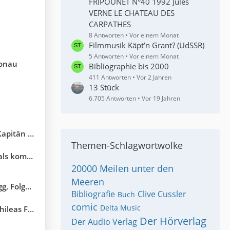
FRIPOUNET N°40 1992 Jules
VERNE LE CHATEAU DES
CARPATHES
8 Antworten
Vor einem Monat
Filmmusik Käpt’n Grant? (UdSSR)
5 Antworten
Vor einem Monat
Donau
Bibliographie bis 2000
411 Antworten
Vor 2 Jahren
13 Stück
6.705 Antworten
Vor 19 Jahren
än Grant
Themen-Schlagwortwolke
r 6-Teiler
20000 Meilen unter den
Meeren
 der Inkas
Bibliografie
Clive Cussler
Buch
comic
Delta Music
eas Fogg
Der Hörverlag
Der Audio Verlag