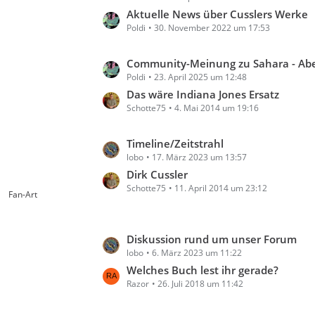
g
e
t
Aktuelle News über Cusslers Werke
e
i
Poldi
30. November 2022 um 17:53
z
t
t
r
e
L
Community-Meinung zu Sahara - Abenteuer in 
ä
B
Poldi
23. April 2025 um 12:48
e
g
e
t
Das wäre Indiana Jones Ersatz
e
i
Schotte75
4. Mai 2014 um 19:16
z
t
t
r
e
L
Timeline/Zeitstrahl
ä
B
lobo
17. März 2023 um 13:57
e
g
e
t
Dirk Cussler
e
i
Schotte75
11. April 2014 um 23:12
z
Fan-Art
t
t
r
e
ä
B
L
Diskussion rund um unser Forum
g
e
lobo
6. März 2023 um 11:22
e
e
i
t
Welches Buch lest ihr gerade?
t
Razor
26. Juli 2018 um 11:42
z
r
t
ä