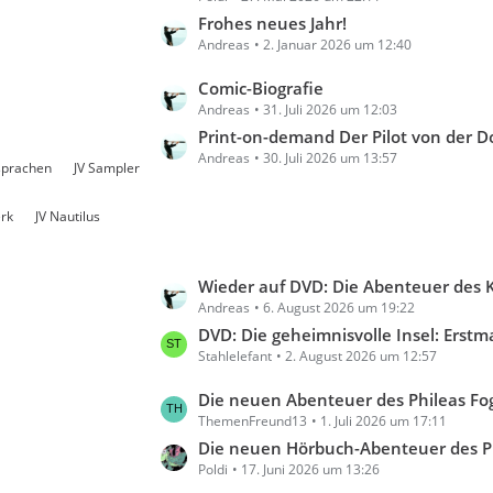
ä
t
Frohes neues Jahr!
g
Andreas
2. Januar 2026 um 12:40
z
e
t
L
Comic-Biografie
e
Andreas
31. Juli 2026 um 12:03
e
B
t
Print-on-demand Der Pilot von der 
e
Andreas
30. Juli 2026 um 13:57
z
i
sprachen
JV Sampler
t
t
e
r
rk
JV Nautilus
B
ä
e
g
i
L
Wieder auf DVD: Die Abenteuer des Kapit
e
t
Andreas
6. August 2026 um 19:22
e
r
t
DVD: Die geheimnisvolle Insel: Erstmals komplette
ä
Stahlelefant
2. August 2026 um 12:57
z
g
t
L
Die neuen Abenteuer des Phileas Fogg, Folge 52: Im Tal
e
e
ThemenFreund13
1. Juli 2026 um 17:11
e
B
t
Die neuen Hörbuch-Abenteuer des Phil
e
Poldi
17. Juni 2026 um 13:26
z
i