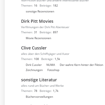
e
Non-Fiction Bücher und andere interessante Bücher
n
r
Themen
16
Beiträge
182
f
U
sonstige Rezensionen
o
n
r
Dirk Pitt Movies
t
e
e
Verfilmungen der Dirk Pitt Abenteuer
n
r
Themen
31
Beiträge
897
f
U
Movie Rezensionen
o
n
r
Clive Cussler
t
e
e
alles über den Schiffsjäger und Autor
n
r
Themen
108
Beiträge
1,5k
f
U
Dirk Cussler
NUMA
Der wahre Kern hinter der Fiktion
o
n
Zeichnungen
Fotoshop
r
t
e
sonstige Literatur
e
n
r
alles rund um Bücher und Werke
f
Themen
78
Beiträge
1,7k
o
U
Büchervorstellungen
r
n