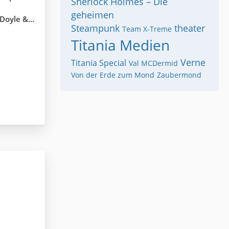
Sherlock Holmes – Die
geheimen
rlock Holmes
Steampunk
theater
Team X-Treme
Titania Medien
Verne
Titania Special
Val MCDermid
Von der Erde zum Mond
Zaubermond