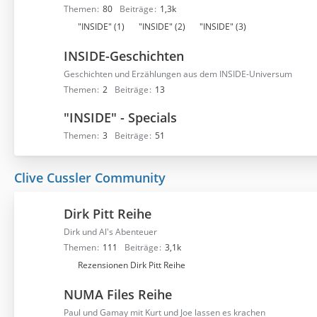
Themen
80
Beiträge
1,3k
U
"INSIDE" (1)
"INSIDE" (2)
"INSIDE" (3)
n
INSIDE-Geschichten
t
e
Geschichten und Erzählungen aus dem INSIDE-Universum
r
Themen
2
Beiträge
13
f
"INSIDE" - Specials
o
r
Themen
3
Beiträge
51
e
n
Clive Cussler Community
Dirk Pitt Reihe
Dirk und Al's Abenteuer
Themen
111
Beiträge
3,1k
U
Rezensionen Dirk Pitt Reihe
n
NUMA Files Reihe
t
e
Paul und Gamay mit Kurt und Joe lassen es krachen