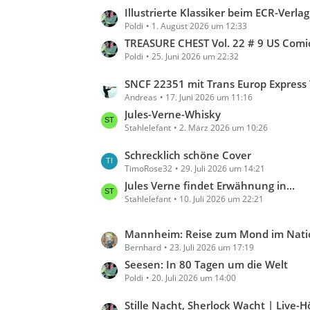
t
t
L
Illustrierte Klassiker beim ECR-Verlag
e
r
Poldi
1. August 2026 um 12:33
e
B
ä
t
TREASURE CHEST Vol. 22 # 9 US Comic 1966 JULES VERNE by R
e
g
Poldi
25. Juni 2026 um 22:32
z
i
e
t
t
L
SNCF 22351 mit Trans Europ Express TEE 31 Jules Verne a
e
r
Andreas
17. Juni 2026 um 11:16
e
B
ä
t
Jules-Verne-Whisky
e
g
Stahlelefant
2. März 2026 um 10:26
z
i
e
t
t
L
Schrecklich schöne Cover
e
r
TimoRose32
29. Juli 2026 um 14:21
e
B
ä
t
Jules Verne findet Erwähnung in...
e
g
Stahlelefant
10. Juli 2026 um 22:21
z
i
e
t
t
e
L
Mannheim: Reise zum Mond im Nationa
r
B
Bernhard
23. Juli 2026 um 17:19
e
ä
e
t
Seesen: In 80 Tagen um die Welt
g
i
Poldi
20. Juli 2026 um 14:00
z
e
t
t
L
Stille Nacht, Sherlock Wacht | Live-H
r