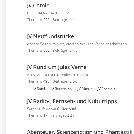
JV Comic
Bunte Bilder: Die Comics!
Themen
252
Beiträge
1,1k
JV Netzfundstücke
Andere Seiten im Netz, die sich mit Jules Verne beschäftigen
Themen
592
Beiträge
2,4k
JV Rund um Jules Verne
Alles, was sonst nirgendwo reinpasst!
Themen
493
Beiträge
2,6k
U
JV Spiel
JV Rezension
JV Musik
JV Specials
n
JV Radio-, Fernseh- und Kulturtipps
t
e
Wann läuft wo was? Hier rein!
r
Themen
1k
Beiträge
2,2k
f
o
Abenteuer, Sciencefiction und Phantastik