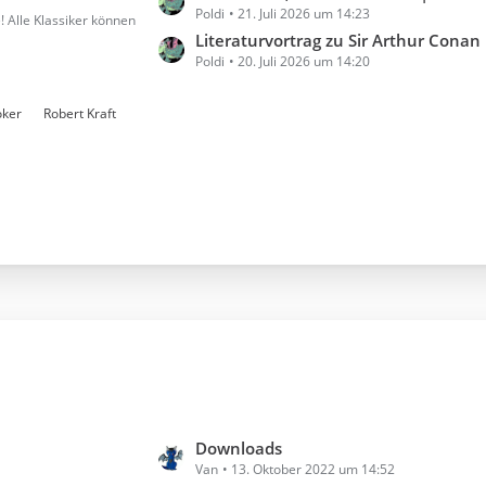
e
Poldi
21. Juli 2026 um 14:23
e
ä
e! Alle Klassiker können
B
t
Literaturvortrag zu Sir Arthur Conan Doyle & seinem She
g
e
Poldi
20. Juli 2026 um 14:20
z
e
i
t
t
e
oker
Robert Kraft
r
B
ä
e
g
i
e
t
r
ä
g
e
L
Downloads
Van
13. Oktober 2022 um 14:52
e