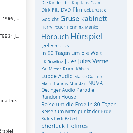
Die Kinder des Kapitäns Grant
film
Dirk Pitt
DVD
Geburtstag
Gruselkabinett
eed Crandall
Gedicht
Harry Potter
Henning Mankell
Hörspiel
Hörbuch
m 07.09.1987
Igel-Records
In 80 Tagen um die Welt
Jules Verne
Jules
J.K.Rowling
Krimi
Kai Meyer
Kölsch
Lübbe Audio
Marco Göllner
NUMA
Mark Brandis
Mundart
Oetinger Audio
Parodie
Random House
ltheater
Reise um die Erde in 80 Tagen
Reise zum Mittelpunkt der Erde
Rufus Beck
Rätsel
Sherlock Holmes
örspiel