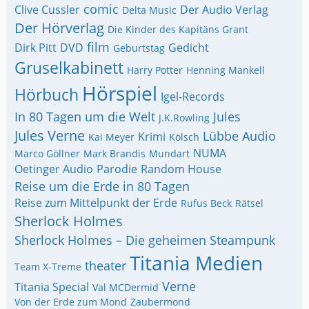
comic
Clive Cussler
Der Audio Verlag
Delta Music
Der Hörverlag
Die Kinder des Kapitäns Grant
film
Dirk Pitt
DVD
Gedicht
Geburtstag
Gruselkabinett
Harry Potter
Henning Mankell
Hörspiel
Hörbuch
Igel-Records
In 80 Tagen um die Welt
Jules
J.K.Rowling
Jules Verne
Lübbe Audio
Krimi
Kai Meyer
Kölsch
NUMA
Marco Göllner
Mark Brandis
Mundart
Oetinger Audio
Parodie
Random House
Reise um die Erde in 80 Tagen
Reise zum Mittelpunkt der Erde
Rufus Beck
Rätsel
Sherlock Holmes
Sherlock Holmes – Die geheimen
Steampunk
Titania Medien
theater
Team X-Treme
Verne
Titania Special
Val MCDermid
Von der Erde zum Mond
Zaubermond