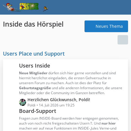
Inside das Hörspiel
Neues Thema
Users Place und Support
Users Inside
Neue Mitglieder
dürfen sich hier gerne vorstellen und sind
hiermit herzlichst eingeladen, die ersten Gehversuche in
unserem Forum zu machen. Auch ist dies der Platz für
Geburtstagsgrüße
und alle anderen Informationen, die unsere
Mitglieder oder die Community im Ganzen betreffen.
L
Herzlichen Glückwunsch, Poldi!
e
Poldi
14. Juli 2026 um 19:25
Board-Support
t
z
Fragen zum INSIDE-Board werden hier entgegen genommen,
t
auch von noch nicht freigeschalteten Usern !!. Und
nur hier
machen wir auf neue Funktionen im INSIDE-,Jules Verne-und
e