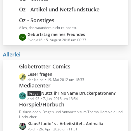
t
z
Oz - Artikel und Netzfundstücke
r
t
ä
e
Oz - Sonstiges
g
B
e
Alles, das woanders nicht reinpasst.
e
i
L
Geburtstag meines Freundes
t
e
Svenja16
5. August 2018 um 00:37
r
t
ä
z
Allerlei
g
t
e
e
Globetrotter-Comics
B
L
Leser fragen
e
e
der kleine
19. Mai 2012 um 18:33
i
Mediacenter
t
t
z
r
L
Nutzt ihr NoName Druckerpatronen?
Frage:
t
ä
e
andii93
7. Juni 2018 um 13:54
e
Hörspiel/Hörbuch
g
t
B
e
z
Diskussionen, Fragen und Antworten zum Thema Hörspiele und
e
t
Hörbücher
i
e
L
KlausStudio´s - Arbeitstitel - Animalia
t
B
e
Poldi
26. April 2026 um 11:51