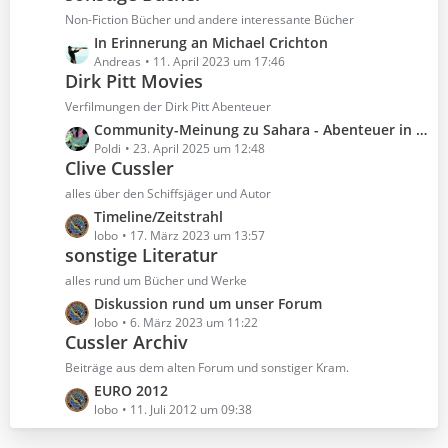
ä
e
z
Non-Fiction Bücher und andere interessante Bücher
g
i
t
e
L
In Erinnerung an Michael Crichton
t
e
e
Andreas
11. April 2023 um 17:46
r
B
Dirk Pitt Movies
t
ä
e
z
Verfilmungen der Dirk Pitt Abenteuer
g
i
t
e
L
Community-Meinung zu Sahara - Abenteuer in der Wüste
t
e
e
Poldi
23. April 2025 um 12:48
r
B
Clive Cussler
t
ä
e
z
alles über den Schiffsjäger und Autor
g
i
t
e
L
Timeline/Zeitstrahl
t
e
e
lobo
17. März 2023 um 13:57
r
B
sonstige Literatur
t
ä
e
z
alles rund um Bücher und Werke
g
i
t
e
L
Diskussion rund um unser Forum
t
e
e
lobo
6. März 2023 um 11:22
r
B
Cussler Archiv
t
ä
e
z
Beiträge aus dem alten Forum und sonstiger Kram.
g
i
t
e
L
EURO 2012
t
e
e
lobo
11. Juli 2012 um 09:38
r
B
t
ä
e