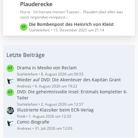
r
e
Plauderecke
t
ä
i
z
Hurra - Ich heirate meinen Toaster... Plaudert über alles was
g
t
t
sonst nirgendwo reinpasst...
e
r
e
L
Die Bombenpost des Heinrich von Kleist
ä
B
e
Stahlelefant
15. Dezember 2025 um 21:14
g
e
t
e
i
z
t
t
r
Letzte Beiträge
e
ä
B
g
e
Drama in Mexiko von Reclam
e
i
Stahlelefant
8. August 2026 um 09:55
Wieder auf DVD: Die Abenteuer des Kapitän Grant
t
r
Andreas
6. August 2026 um 19:22
DVD: Die geheimnisvolle Insel: Erstmals kompletter 6-
ä
Teiler
g
e
Stahlelefant
2. August 2026 um 12:57
Illustrierte Klassiker beim ECR-Verlag
Poldi
1. August 2026 um 12:33
Comic-Biografie
Andreas
31. Juli 2026 um 12:03