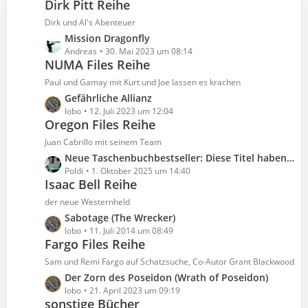
Dirk Pitt Reihe
r
ä
Dirk und Al's Abenteuer
g
L
Mission Dragonfly
e
e
Andreas
30. Mai 2023 um 08:14
NUMA Files Reihe
t
z
Paul und Gamay mit Kurt und Joe lassen es krachen
t
L
Gefährliche Allianz
e
e
lobo
12. Juli 2023 um 12:04
B
Oregon Files Reihe
t
e
z
Juan Cabrillo mit seinem Team
i
t
L
Neue Taschenbuchbestseller: Diese Titel haben es auf die Liste geschafft
t
e
e
Poldi
1. Oktober 2025 um 14:40
r
B
Isaac Bell Reihe
t
ä
e
z
der neue Westernheld
g
i
t
e
L
Sabotage (The Wrecker)
t
e
e
lobo
11. Juli 2014 um 08:49
r
B
Fargo Files Reihe
t
ä
e
z
Sam und Remi Fargo auf Schatzsuche, Co-Autor Grant Blackwood
g
i
t
e
L
Der Zorn des Poseidon (Wrath of Poseidon)
t
e
e
lobo
21. April 2023 um 09:19
r
B
sonstige Bücher
t