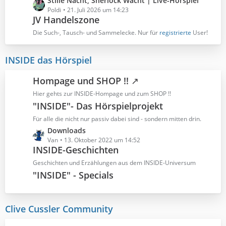
L
Stille Nacht, Sherlock Wacht | Live-Hörspiel
r
B
e
Poldi
21. Juli 2026 um 14:23
ä
e
JV Handelszone
t
g
i
z
Die Such-, Tausch- und Sammelecke. Nur für
registrierte
User!
e
t
t
r
e
INSIDE das Hörspiel
ä
B
g
e
e
Hompage und SHOP !!
i
t
Hier gehts zur INSIDE-Hompage und zum SHOP !!
r
"INSIDE"- Das Hörspielprojekt
ä
Für alle die nicht nur passiv dabei sind - sondern mitten drin.
g
L
Downloads
e
e
Van
13. Oktober 2022 um 14:52
INSIDE-Geschichten
t
z
Geschichten und Erzählungen aus dem INSIDE-Universum
t
"INSIDE" - Specials
e
B
e
Clive Cussler Community
i
t