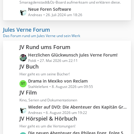
Smaragdenstadt&Oz-Board aufmerksam und erklären diese.
B
L
Neue Foren Software
e
e
Andreas
26. Juli 2024 um 18:26
i
t
t
z
r
Jules Verne Forum
t
ä
Das Forum rund um Jules Verne und sein Werk
e
g
B
e
JV Rund ums Forum
e
L
Herzlichen Glückwunsch Jules Verne Forum!
i
e
Poldi
27. Mai 2026 um 22:11
t
JV Buch
t
r
z
Hier geht es um seine Bücher!
ä
t
g
L
Drama in Mexiko von Reclam
e
e
e
Stahlelefant
8. August 2026 um 09:55
B
JV Film
t
e
z
Kino, Serien und Dokumentationen
i
t
L
Wieder auf DVD: Die Abenteuer des Kapitän Grant
t
e
e
Andreas
6. August 2026 um 19:22
r
B
JV Hörspiel & Hörbuch
t
ä
e
z
Hier geht es um die Vertonungen!
g
i
t
e
L
Die neuen Abenteuer des Phileas Fogg, Folge 52: Im Tal der Inkas