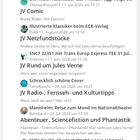
t
e
e
ThemenFreund13
1. Juli 2026 um 17:11
r
B
JV Comic
t
ä
e
z
Bunte Bilder: Die Comics!
g
i
t
e
L
Illustrierte Klassiker beim ECR-Verlag
t
e
e
Poldi
1. August 2026 um 12:33
r
B
JV Netzfundstücke
t
ä
e
z
Andere Seiten im Netz, die sich mit Jules Verne beschäftigen
g
i
t
e
L
SNCF 22351 mit Trans Europ Express TEE 31 Jules Verne am 07.09.1987
t
e
e
Andreas
17. Juni 2026 um 11:16
r
B
JV Rund um Jules Verne
t
ä
e
z
Alles, was sonst nirgendwo reinpasst!
g
i
t
e
L
Schrecklich schöne Cover
t
e
e
TimoRose32
29. Juli 2026 um 14:21
r
B
JV Radio-, Fernseh- und Kulturtipps
t
ä
e
z
Wann läuft wo was? Hier rein!
g
i
t
e
L
Mannheim: Reise zum Mond im Nationaltheater
t
e
e
Bernhard
23. Juli 2026 um 17:19
r
B
Abenteuer, Sciencefiction und Phantastik
t
ä
e
z
Abenteuer - Sciencefiction - Phantastik! Mal nicht von Jules Verne!
g
i
t
Alle Klassiker können hier besprochen werden.
e
t
e