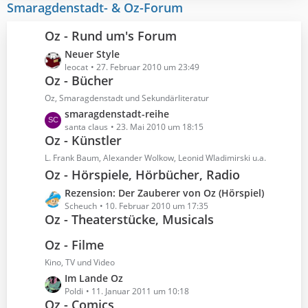
z
Smaragdenstadt- & Oz-Forum
g
i
t
e
t
e
Oz - Rund um's Forum
r
B
ä
L
Neuer Style
e
g
e
leocat
27. Februar 2010 um 23:49
i
Oz - Bücher
e
t
t
z
r
Oz, Smaragdenstadt und Sekundärliteratur
t
ä
L
smaragdenstadt-reihe
e
g
e
santa claus
23. Mai 2010 um 18:15
B
Oz - Künstler
e
t
e
z
L. Frank Baum, Alexander Wolkow, Leonid Wladimirski u.a.
i
t
Oz - Hörspiele, Hörbücher, Radio
t
e
r
L
Rezension: Der Zauberer von Oz (Hörspiel)
B
ä
e
Scheuch
10. Februar 2010 um 17:35
e
Oz - Theaterstücke, Musicals
g
t
i
e
z
t
Oz - Filme
t
r
e
Kino, TV und Video
ä
B
L
Im Lande Oz
g
e
e
Poldi
11. Januar 2011 um 10:18
e
i
Oz - Comics
t